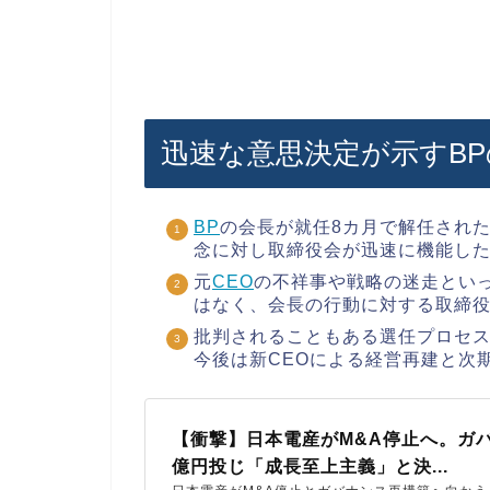
迅速な意思決定が示すB
BP
の会長が就任8カ月で解任され
念に対し取締役会が迅速に機能し
元
CEO
の不祥事や戦略の迷走とい
はなく、会長の行動に対する取締
批判されることもある選任プロセ
今後は新CEOによる経営再建と次
【衝撃】日本電産がM&A停止へ。ガバ
億円投じ「成長至上主義」と決...