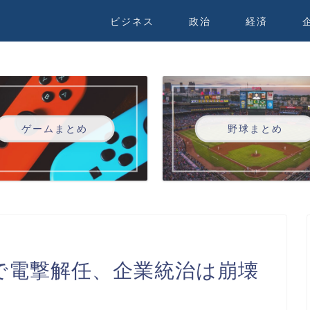
ビジネス
政治
経済
ゲームまとめ
野球まとめ
月で電撃解任、企業統治は崩壊