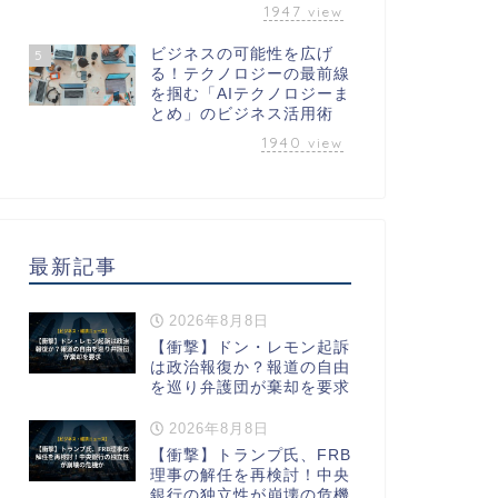
1947
view
ビジネスの可能性を広げ
5
る！テクノロジーの最前線
を掴む「AIテクノロジーま
とめ」のビジネス活用術
1940
view
最新記事
2026年8月8日
【衝撃】ドン・レモン起訴
は政治報復か？報道の自由
を巡り弁護団が棄却を要求
2026年8月8日
【衝撃】トランプ氏、FRB
理事の解任を再検討！中央
銀行の独立性が崩壊の危機