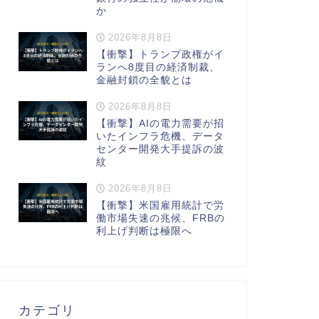
か
2026年8月8日
【衝撃】トランプ政権がイ
ランへ8度目の経済制裁、
金融封鎖の全貌とは
2026年8月8日
【衝撃】AIの電力需要が招
いたインフラ危機、データ
センター開発大手提訴の波
紋
2026年8月8日
【衝撃】米国雇用統計で労
働市場失速の兆候、FRBの
利上げ判断は極限へ
カテゴリ