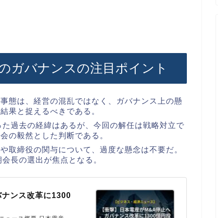
Pのガバナンスの注目ポイント
た事態は、経営の混乱ではなく、ガバナンス上の懸
た結果と捉えるべきである。
った過去の経緯はあるが、今回の解任は戦略対立で
役会の毅然とした判断である。
スや取締役の関与について、過度な懸念は不要だ。
期会長の選出が焦点となる。
ナンス改革に1300