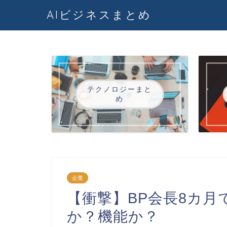
AIビジネスまとめ
テクノロジーまと
め
企業
【衝撃】BP会長8カ
か？機能か？