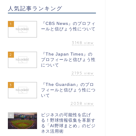
人気記事ランキング
『CBS News』のプロフィ
1
ールと信ぴょう性について
3148
view
『The Japan Times』の
2
プロフィールと信ぴょう性
について
2195
view
『The Guardian』のプロ
3
フィールと信ぴょう性につ
いて
2038
view
ビジネスの可能性を広げ
4
る！野球情報収集を革新す
る「AI野球まとめ」のビジ
ネス活用術