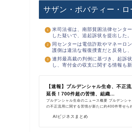
サザン・ポバティー・ロ
米司法省は、南部貧困法律センタ
した疑いで、追起訴状を提出した
同センターは電信詐欺やマネーロ
護側は違法な報復捜査だと反発し
連邦最高裁の判例に基づき、起訴
し、寄付金の収支に関する情報も
【速報】プルデンシャル生命、不正流
延長！700件超の苦情、組織...
プルデンシャル生命のニュース概要 プルデンシ
の不正流用に関する苦情が新たに約400件寄せら
AIビジネスまとめ