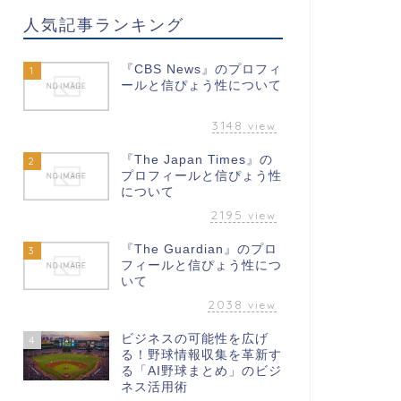
人気記事ランキング
『CBS News』のプロフィ
1
ールと信ぴょう性について
3148
view
『The Japan Times』の
2
プロフィールと信ぴょう性
について
2195
view
『The Guardian』のプロ
3
フィールと信ぴょう性につ
いて
2038
view
ビジネスの可能性を広げ
4
る！野球情報収集を革新す
る「AI野球まとめ」のビジ
ネス活用術