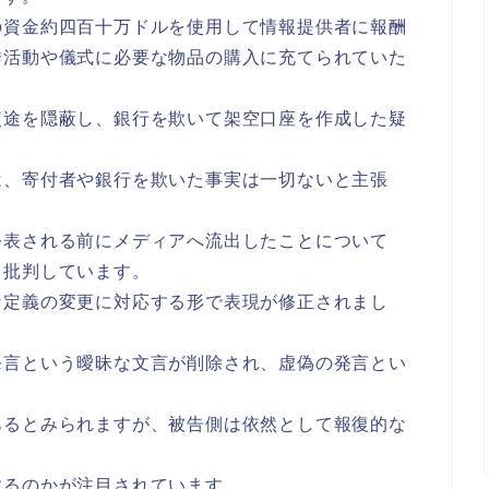
の資金約四百十万ドルを使用して情報提供者に報酬
誘活動や儀式に必要な物品の購入に充てられていた
使途を隠蔽し、銀行を欺いて架空口座を作成した疑
は、寄付者や銀行を欺いた事実は一切ないと主張
公表される前にメディアへ流出したことについて
く批判しています。
な定義の変更に対応する形で表現が修正されまし
発言という曖昧な文言が削除され、虚偽の発言とい
。
あるとみられますが、被告側は依然として報復的な
するのかが注目されています。