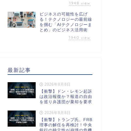
1948
view
ビジネスの可能性を広げ
5
る！テクノロジーの最前線
を掴む「AIテクノロジーま
とめ」のビジネス活用術
1940
view
最新記事
2026年8月8日
【衝撃】ドン・レモン起訴
は政治報復か？報道の自由
を巡り弁護団が棄却を要求
2026年8月8日
【衝撃】トランプ氏、FRB
理事の解任を再検討！中央
銀行の独立性が崩壊の危機