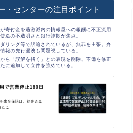
ー・センターの注目ポイント
ーが寄付金を過激派内の情報屋への報酬に不正流用
。使途の不透明さと銀行詐欺が焦点。
ンダリング等で訴追されているが、無罪を主張。弁
、情報の先行漏洩も問題視している。
状から「誤解を招く」との表現を削除。不備を修正
新たに追加して立件を強めている。
用で営業停止180日
ャル生命保険は、顧客資金
れたこ