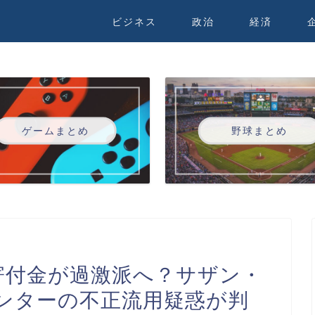
ビジネス
政治
経済
ゲームまとめ
野球まとめ
寄付金が過激派へ？サザン・
ンターの不正流用疑惑が判