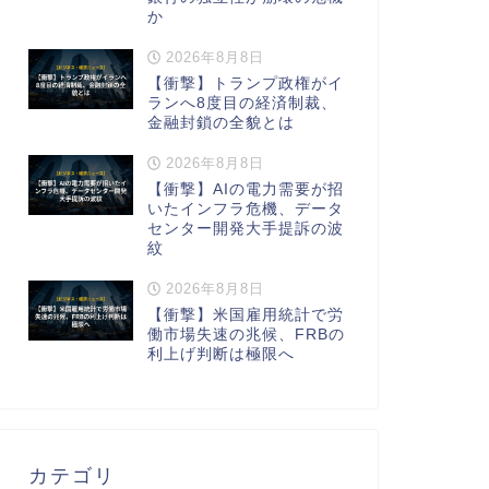
か
2026年8月8日
【衝撃】トランプ政権がイ
ランへ8度目の経済制裁、
金融封鎖の全貌とは
2026年8月8日
【衝撃】AIの電力需要が招
いたインフラ危機、データ
センター開発大手提訴の波
紋
2026年8月8日
【衝撃】米国雇用統計で労
働市場失速の兆候、FRBの
利上げ判断は極限へ
カテゴリ