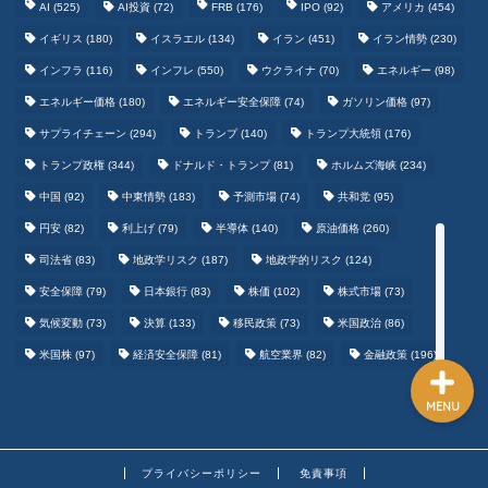
AI
(525)
AI投資
(72)
FRB
(176)
IPO
(92)
アメリカ
(454)
イギリス
(180)
イスラエル
(134)
イラン
(451)
イラン情勢
(230)
インフラ
(116)
インフレ
(550)
ウクライナ
(70)
エネルギー
(98)
テクノロジーまとめ
エネルギー価格
(180)
エネルギー安全保障
(74)
ガソリン価格
(97)
サプライチェーン
(294)
トランプ
(140)
ゲームまとめ
トランプ大統領
(176)
トランプ政権
(344)
ドナルド・トランプ
(81)
ホルムズ海峡
(234)
野球まとめ
中国
(92)
中東情勢
(183)
予測市場
(74)
共和党
(95)
円安
(82)
利上げ
(79)
半導体
(140)
原油価格
(260)
サッカーまとめ
司法省
(83)
地政学リスク
(187)
地政学的リスク
(124)
安全保障
(79)
日本銀行
(83)
株価
(102)
株式市場
(73)
気候変動
(73)
決算
(133)
移民政策
(73)
米国政治
(86)
米国株
(97)
経済安全保障
(81)
航空業界
(82)
金融政策
(196)
MENU
プライバシーポリシー
免責事項