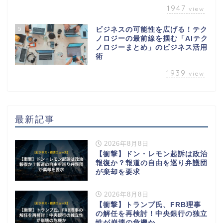
1947
view
5
ビジネスの可能性を広げる！テク
ノロジーの最前線を掴む「AIテク
ノロジーまとめ」のビジネス活用
術
1939
view
最新記事
2026年8月8日
【衝撃】ドン・レモン起訴は政治
報復か？報道の自由を巡り弁護団
が棄却を要求
2026年8月8日
【衝撃】トランプ氏、FRB理事
の解任を再検討！中央銀行の独立
性が崩壊の危機か