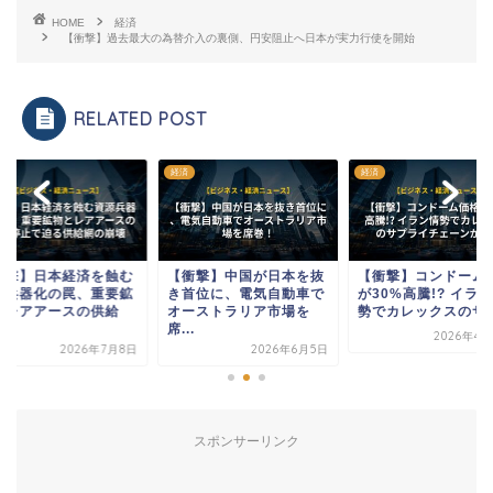
HOME
経済
【衝撃】過去最大の為替介入の裏側、円安阻止へ日本が実力行使を開始
RELATED POST
経済
経済
衝撃】中国が日本を抜
【衝撃】コンドーム価格
【衝撃】日本経済を
首位に、電気自動車で
が30%高騰!? イラン情
資源兵器化の罠、重
ーストラリア市場を
勢でカレックスのサ...
物とレアアースの供
.
停...
2026年4月23日
2026年6月5日
2026年7
スポンサーリンク