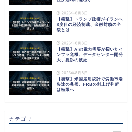
2026年8月8日
【衝撃】トランプ政権がイランへ
8度目の経済制裁、金融封鎖の全
貌とは
2026年8月8日
【衝撃】AIの電力需要が招いたイ
ンフラ危機、データセンター開発
大手提訴の波紋
2026年8月8日
【衝撃】米国雇用統計で労働市場
失速の兆候、FRBの利上げ判断
は極限へ
カテゴリ