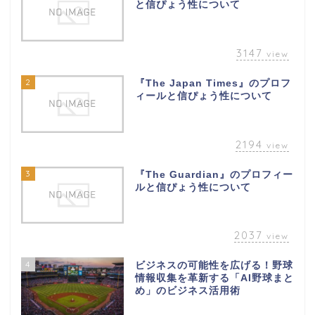
と信ぴょう性について
3147
view
2
『The Japan Times』のプロフ
ィールと信ぴょう性について
2194
view
3
『The Guardian』のプロフィー
ルと信ぴょう性について
2037
view
4
ビジネスの可能性を広げる！野球
情報収集を革新する「AI野球まと
め」のビジネス活用術