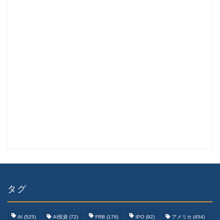
タグ
AI
(525)
AI投資
(72)
FRB
(176)
IPO
(92)
アメリカ
(454)