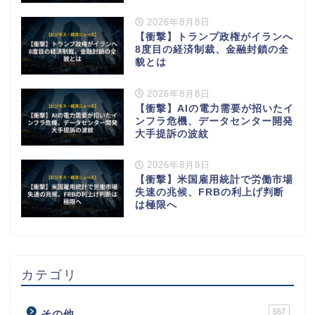
2026年8月8日
【衝撃】トランプ政権がイランへ
8度目の経済制裁、金融封鎖の全
貌とは
2026年8月8日
【衝撃】AIの電力需要が招いたイ
ンフラ危機、データセンター開発
大手提訴の波紋
2026年8月8日
【衝撃】米国雇用統計で労働市場
失速の兆候、FRBの利上げ判断
は極限へ
カテゴリ
557
その他