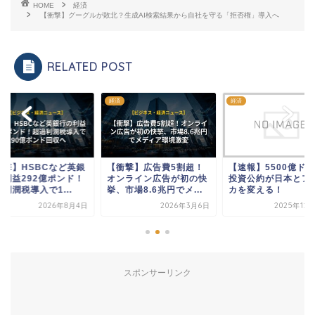
HOME
経済
【衝撃】グーグルが敗北？生成AI検索結果から自社を守る「拒否権」導入へ
RELATED POST
経済
経済
経済
【衝撃】広告費5割超！
【速報】5500億ドルの
【衝撃】HS
オンライン広告が初の快
投資公約が日本とアメリ
行の利益29
挙、市場8.6兆円でメ...
カを変える！
超過利潤税導入
2026年3月6日
2025年12月18日
スポンサーリンク