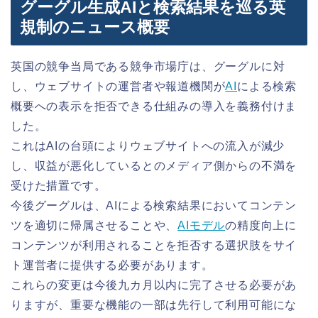
グーグル生成AIと検索結果を巡る英
規制のニュース概要
英国の競争当局である競争市場庁は、グーグルに対
し、ウェブサイトの運営者や報道機関が
AI
による検索
概要への表示を拒否できる仕組みの導入を義務付けま
した。
これはAIの台頭によりウェブサイトへの流入が減少
し、収益が悪化しているとのメディア側からの不満を
受けた措置です。
今後グーグルは、AIによる検索結果においてコンテン
ツを適切に帰属させることや、
AIモデル
の精度向上に
コンテンツが利用されることを拒否する選択肢をサイ
ト運営者に提供する必要があります。
これらの変更は今後九カ月以内に完了させる必要があ
りますが、重要な機能の一部は先行して利用可能にな