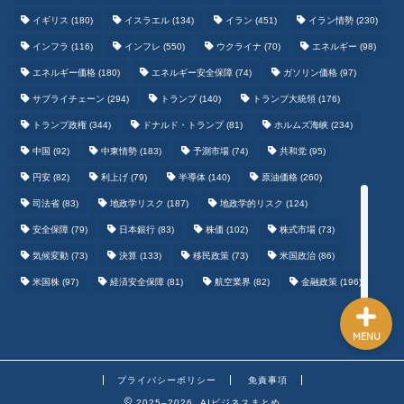
イギリス
(180)
イスラエル
(134)
イラン
(451)
イラン情勢
(230)
インフラ
(116)
インフレ
(550)
ウクライナ
(70)
エネルギー
(98)
テクノロジーまとめ
エネルギー価格
(180)
エネルギー安全保障
(74)
ガソリン価格
(97)
サプライチェーン
(294)
トランプ
(140)
トランプ大統領
(176)
ゲームまとめ
トランプ政権
(344)
ドナルド・トランプ
(81)
ホルムズ海峡
(234)
中国
(92)
中東情勢
(183)
予測市場
(74)
共和党
(95)
野球まとめ
円安
(82)
利上げ
(79)
半導体
(140)
原油価格
(260)
司法省
(83)
地政学リスク
(187)
地政学的リスク
(124)
サッカーまとめ
安全保障
(79)
日本銀行
(83)
株価
(102)
株式市場
(73)
気候変動
(73)
決算
(133)
移民政策
(73)
米国政治
(86)
米国株
(97)
経済安全保障
(81)
航空業界
(82)
金融政策
(196)
MENU
プライバシーポリシー
免責事項
2025–2026 AIビジネスまとめ