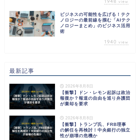
1948
view
5
ビジネスの可能性を広げる！テク
ノロジーの最前線を掴む「AIテク
ノロジーまとめ」のビジネス活用
術
1940
view
最新記事
2026年8月8日
【衝撃】ドン・レモン起訴は政治
報復か？報道の自由を巡り弁護団
が棄却を要求
2026年8月8日
【衝撃】トランプ氏、FRB理事
の解任を再検討！中央銀行の独立
性が崩壊の危機か