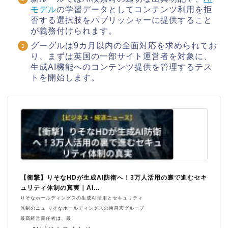
モデル
の学習データとしてコンテンツ利用を拒
否する選択肢をパブリッシャーに提供すること
が義務付けられます。
グーグルは9カ月以内の全面対応を求められてお
り、まずは英国の一部サイト運営者を対象に、
生成AI機能へのコンテンツ提供を管理するテス
トを開始します。
【衝撃】りそなHDが生成AI防衛へ！3万人活用の裏で進むセキ
ュリティ体制の真実｜AI...
りそなホールディングスの生成AI活用とセキュリティ
体制のニュ りそなホールディングスの南昌宏グループ
最高経営責任者は、最