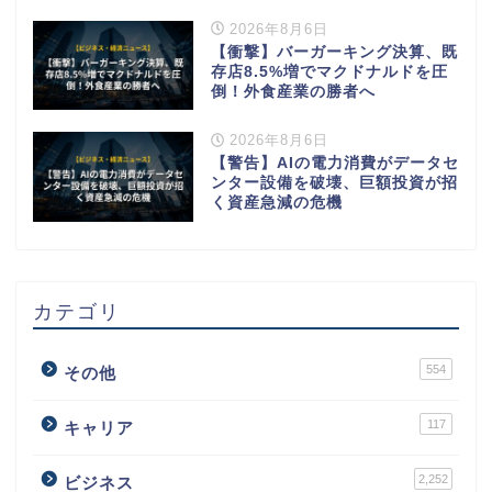
2026年8月6日
【衝撃】バーガーキング決算、既
存店8.5%増でマクドナルドを圧
倒！外食産業の勝者へ
2026年8月6日
【警告】AIの電力消費がデータセ
ンター設備を破壊、巨額投資が招
く資産急減の危機
カテゴリ
554
その他
117
キャリア
2,252
ビジネス