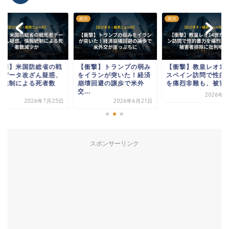
政治
政治
衝撃】トランプの弱み
【衝撃】教皇レオ14世が
【衝撃】米国防総省
イランが突いた！経済
スペイン訪問で性的暴力
死者データ改ざん疑
壊回避の譲歩で米外
を痛烈非難も、被害者...
情報統制による死者
.
減...
2026年6月8日
2026年6月21日
2026年7
スポンサーリンク