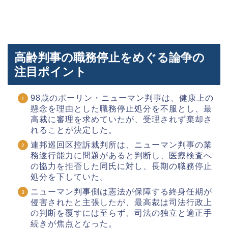
高齢判事の職務停止をめぐる論争の
注目ポイント
98歳のポーリン・ニューマン判事は、健康上の
懸念を理由とした職務停止処分を不服とし、最
高裁に審理を求めていたが、受理されず棄却さ
れることが決定した。
連邦巡回区控訴裁判所は、ニューマン判事の業
務遂行能力に問題があると判断し、医療検査へ
の協力を拒否した同氏に対し、長期の職務停止
処分を下していた。
ニューマン判事側は憲法が保障する終身任期が
侵害されたと主張したが、最高裁は司法行政上
の判断を覆すには至らず、司法の独立と適正手
続きが焦点となった。