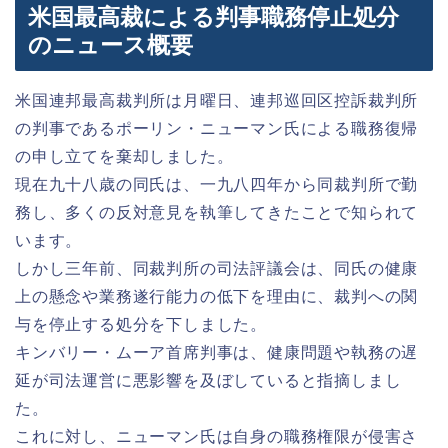
米国最高裁による判事職務停止処分
のニュース概要
米国連邦最高裁判所は月曜日、連邦巡回区控訴裁判所
の判事であるポーリン・ニューマン氏による職務復帰
の申し立てを棄却しました。
現在九十八歳の同氏は、一九八四年から同裁判所で勤
務し、多くの反対意見を執筆してきたことで知られて
います。
しかし三年前、同裁判所の司法評議会は、同氏の健康
上の懸念や業務遂行能力の低下を理由に、裁判への関
与を停止する処分を下しました。
キンバリー・ムーア首席判事は、健康問題や執務の遅
延が司法運営に悪影響を及ぼしていると指摘しまし
た。
これに対し、ニューマン氏は自身の職務権限が侵害さ