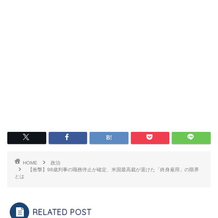
HOME
政治
【衝撃】98歳判事の職務停止が確定、米国最高裁が退けた「終身雇用」の限界
とは
RELATED POST