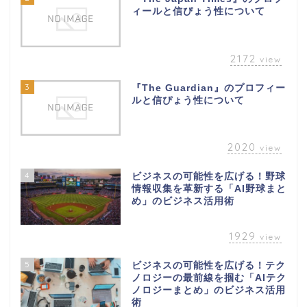
ィールと信ぴょう性について
2172
view
3
『The Guardian』のプロフィー
ルと信ぴょう性について
2020
view
4
ビジネスの可能性を広げる！野球
情報収集を革新する「AI野球まと
め」のビジネス活用術
1929
view
5
ビジネスの可能性を広げる！テク
ノロジーの最前線を掴む「AIテク
ノロジーまとめ」のビジネス活用
術