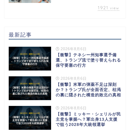
1921
view
最新記事
2026年8月6日
【衝撃】テネシー州知事選予備
選、トランプ流で塗り替えられる
保守要塞の行方
2026年8月6日
【衝撃】米軍の弾薬不足は深刻
か？トランプ氏が全面否定、枯渇
の裏に隠された構造的敗北の真相
2026年8月6日
【衝撃】ミッキー・シェリルが民
主党を掌握へ？軍出身13人支援
で狙う2028年大統領選挙