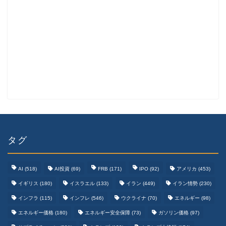
タグ
AI
(518)
AI投資
(69)
FRB
(171)
IPO
(92)
アメリカ
(453)
イギリス
(180)
イスラエル
(133)
イラン
(449)
イラン情勢
(230)
インフラ
(115)
インフレ
(546)
ウクライナ
(70)
エネルギー
(98)
エネルギー価格
(180)
エネルギー安全保障
(73)
ガソリン価格
(97)
テクノロジーまとめ