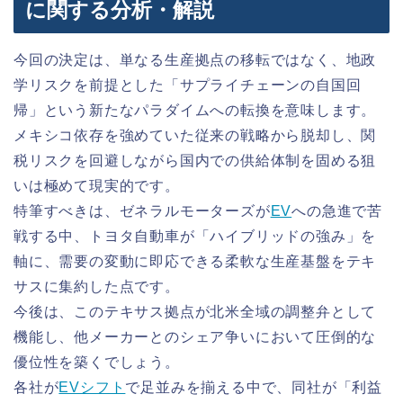
に関する分析・解説
今回の決定は、単なる生産拠点の移転ではなく、地政
学リスクを前提とした「サプライチェーンの自国回
帰」という新たなパラダイムへの転換を意味します。
メキシコ依存を強めていた従来の戦略から脱却し、関
税リスクを回避しながら国内での供給体制を固める狙
いは極めて現実的です。
特筆すべきは、ゼネラルモーターズが
EV
への急進で苦
戦する中、トヨタ自動車が「ハイブリッドの強み」を
軸に、需要の変動に即応できる柔軟な生産基盤をテキ
サスに集約した点です。
今後は、このテキサス拠点が北米全域の調整弁として
機能し、他メーカーとのシェア争いにおいて圧倒的な
優位性を築くでしょう。
各社が
EVシフト
で足並みを揃える中で、同社が「利益