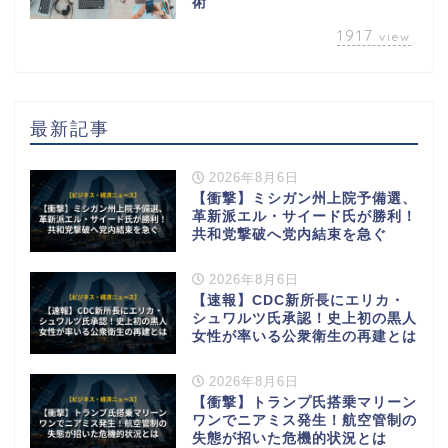
術
1917
view
最新記事
2026年8月6日
【衝撃】ミシガン州上院予備選、
革新派エル・サイード氏が勝利！
共和党撃破へ党内結束を急ぐ
2026年8月6日
【速報】CDC新所長にエリカ・
シュワルツ氏承認！史上初の黒人
女性が率いる公衆衛生の再建とは
2026年8月6日
【衝撃】トランプ氏搭乗マリーン
ワンでニアミス発生！航空管制の
失態が招いた危機的状況とは