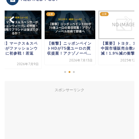
企業
企業
衝撃】ニッポンペイン
【重要】トヨタ、11月の
【衝撃】マークス＆
HDが75億ユーロの買
中国市場販売台数が大幅
ンサーがファッショ
提案！アクゾノーベ...
減！1.9%減の衝撃...
ィークに初参戦！若
り...
2026年7月13日
2025年12月25日
2026年7
スポンサーリンク