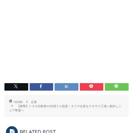
HOME
企業
【衝撃】トヨタ自動車が36億ドル投資！タコマ生産をテキサス工場へ集約しシ
ェア奪還へ
RELATED POST