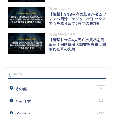
2026年8月6日
【衝撃】SNS依存の若者がダムフ
ォンへ回帰、デジタルデトックス
で心を取り戻す5時間の脱却術
2026年8月6日
【衝撃】米兵6人死亡の真相を隠
蔽か？国防総省の調査報告書に隠
された軍の失態
カテゴリ
553
その他
117
キャリア
2,247