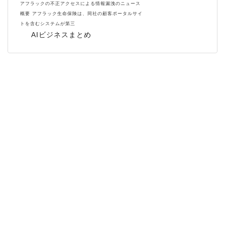
アフラックの不正アクセスによる情報漏洩のニュース
概要 アフラック生命保険は、同社の顧客ポータルサイ
トを含むシステムが第三
AIビジネスまとめ