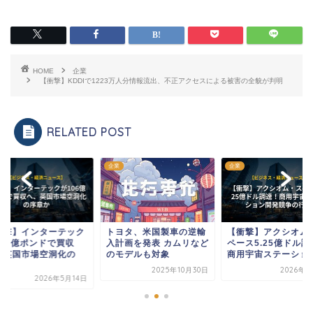
HOME
企業
【衝撃】KDDIで1223万人分情報流出、不正アクセスによる被害の全貌が判明
RELATED POST
企業
企業
企業
トヨタ、米国製車の逆輸
【衝撃】アクシオム・ス
【衝撃】イン
入計画を発表 カムリなど
ペース5.25億ドル調達！
が106億ポン
のモデルも対象
商用宇宙ステーショ...
へ、英国市場
序...
2025年10月30日
2026年6月6日
20