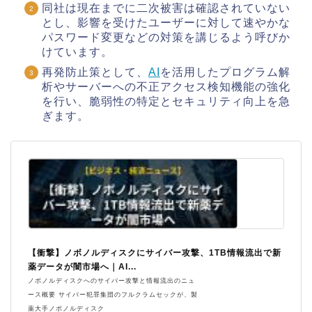
同社は現在までに二次被害は確認されていない
とし、影響を受けたユーザーに対して速やかな
パスワード変更などの対策を講じるよう呼びか
けています。
再発防止策として、
AI
を活用したプログラム解
析やサーバーへの不正アクセス検知機能の強化
を行い、脆弱性の特定とセキュリティ向上を急
ぎます。
【衝撃】ノボノルディスクにサイバー攻撃、1TB情報流出で新
薬データが闇市場へ｜AI...
ノボノルディスクへのサイバー攻撃と情報流出のニュ
ース概要 サイバー犯罪集団のフルクラムセックが、製
薬大手ノボノルディスク