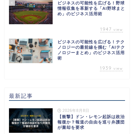
4
ビジネスの可能性を広げる！野球
情報収集を革新する「AI野球まと
め」のビジネス活用術
1947
view
5
ビジネスの可能性を広げる！テク
ノロジーの最前線を掴む「AIテク
ノロジーまとめ」のビジネス活用
術
1939
view
最新記事
2026年8月8日
【衝撃】ドン・レモン起訴は政治
報復か？報道の自由を巡り弁護団
が棄却を要求