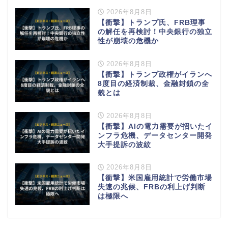
2026年8月8日
【衝撃】トランプ氏、FRB理事
の解任を再検討！中央銀行の独立
性が崩壊の危機か
2026年8月8日
【衝撃】トランプ政権がイランへ
8度目の経済制裁、金融封鎖の全
貌とは
2026年8月8日
【衝撃】AIの電力需要が招いたイ
ンフラ危機、データセンター開発
大手提訴の波紋
2026年8月8日
【衝撃】米国雇用統計で労働市場
失速の兆候、FRBの利上げ判断
は極限へ