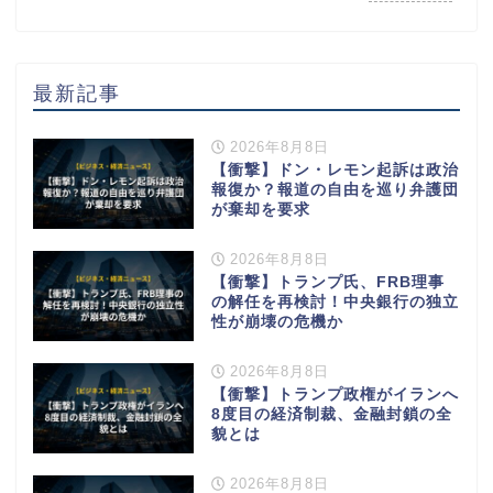
最新記事
2026年8月8日
【衝撃】ドン・レモン起訴は政治
報復か？報道の自由を巡り弁護団
が棄却を要求
2026年8月8日
【衝撃】トランプ氏、FRB理事
の解任を再検討！中央銀行の独立
性が崩壊の危機か
2026年8月8日
【衝撃】トランプ政権がイランへ
8度目の経済制裁、金融封鎖の全
貌とは
2026年8月8日