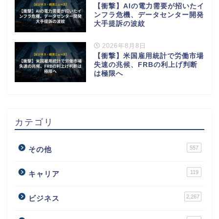
【衝撃】AIの電力需要が招いたイ
ンフラ危機、データセンター開発
大手提訴の波紋
2026年8月8日
【衝撃】米国雇用統計で労働市場
失速の兆候、FRBの利上げ判断
は極限へ
カテゴリ
557
その他
119
キャリア
2,267
ビジネス