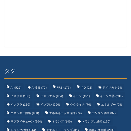
タグ
AI
(525)
AI投資
(72)
FRB
(176)
IPO
(92)
アメリカ
(454)
イギリス
(180)
イスラエル
(134)
イラン
(451)
イラン情勢
(230)
インフラ
(116)
インフレ
(550)
ウクライナ
(70)
エネルギー
(98)
エネルギー価格
(180)
エネルギー安全保障
(74)
ガソリン価格
(97)
テクノロジーまとめ
サプライチェーン
(294)
トランプ
(140)
トランプ大統領
(176)
トランプ政権
(344)
ドナルド・トランプ
(81)
ホルムズ海峡
(234)