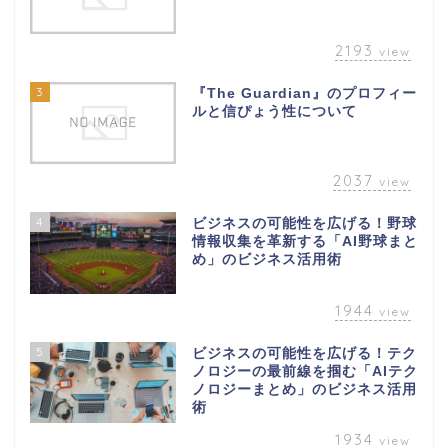
2193
view
3
『The Guardian』のプロフィー
ルと信ぴょう性について
2037
view
4
ビジネスの可能性を広げる！野球
情報収集を革新する「AI野球まと
め」のビジネス活用術
1944
view
5
ビジネスの可能性を広げる！テク
ノロジーの最前線を掴む「AIテク
ノロジーまとめ」のビジネス活用
術
1934
view