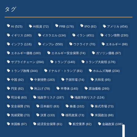
タグ
AI
(525)
AI投資
(72)
FRB
(176)
IPO
(92)
アメリカ
(454)
イギリス
(180)
イスラエル
(134)
イラン
(451)
イラン情勢
(230)
インフラ
(116)
インフレ
(550)
ウクライナ
(70)
エネルギー
(98)
エネルギー価格
(180)
エネルギー安全保障
(74)
ガソリン価格
(97)
テクノロジーまとめ
サプライチェーン
(294)
トランプ
(140)
トランプ大統領
(176)
トランプ政権
(344)
ドナルド・トランプ
(81)
ホルムズ海峡
(234)
ゲームまとめ
中国
(92)
中東情勢
(183)
予測市場
(74)
共和党
(95)
円安
(82)
利上げ
(79)
半導体
(140)
原油価格
(260)
野球まとめ
司法省
(83)
地政学リスク
(187)
地政学的リスク
(124)
安全保障
(79)
日本銀行
(83)
株価
(102)
株式市場
(73)
サッカーまとめ
気候変動
(73)
決算
(133)
移民政策
(73)
米国政治
(86)
米国株
(97)
経済安全保障
(81)
航空業界
(82)
金融政策
(196)