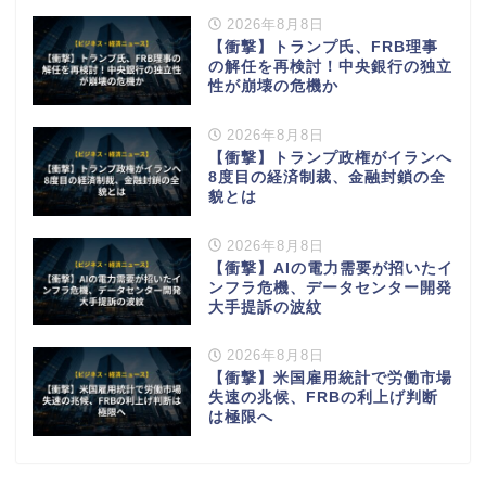
2026年8月8日
【衝撃】トランプ氏、FRB理事
の解任を再検討！中央銀行の独立
性が崩壊の危機か
2026年8月8日
【衝撃】トランプ政権がイランへ
8度目の経済制裁、金融封鎖の全
貌とは
2026年8月8日
【衝撃】AIの電力需要が招いたイ
ンフラ危機、データセンター開発
大手提訴の波紋
2026年8月8日
【衝撃】米国雇用統計で労働市場
失速の兆候、FRBの利上げ判断
は極限へ