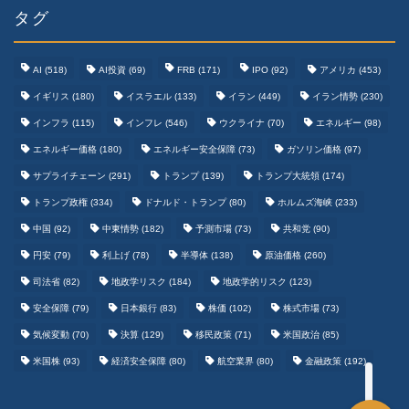
タグ
AI
(518)
AI投資
(69)
FRB
(171)
IPO
(92)
アメリカ
(453)
イギリス
(180)
イスラエル
(133)
イラン
(449)
イラン情勢
(230)
インフラ
(115)
インフレ
(546)
ウクライナ
(70)
エネルギー
(98)
エネルギー価格
(180)
エネルギー安全保障
(73)
ガソリン価格
(97)
テクノロジーまとめ
サプライチェーン
(291)
トランプ
(139)
トランプ大統領
(174)
トランプ政権
(334)
ドナルド・トランプ
(80)
ホルムズ海峡
(233)
ゲームまとめ
中国
(92)
中東情勢
(182)
予測市場
(73)
共和党
(90)
円安
(79)
利上げ
(78)
半導体
(138)
原油価格
(260)
野球まとめ
司法省
(82)
地政学リスク
(184)
地政学的リスク
(123)
安全保障
(79)
日本銀行
(83)
株価
(102)
株式市場
(73)
サッカーまとめ
気候変動
(70)
決算
(129)
移民政策
(71)
米国政治
(85)
米国株
(93)
経済安全保障
(80)
航空業界
(80)
金融政策
(192)