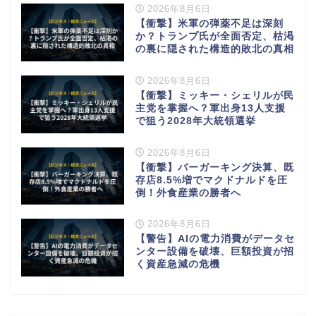
2026年8月6日
【衝撃】米軍の弾薬不足は深刻
か？トランプ氏が全面否定、枯渇
の裏に隠された構造的敗北の真相
2026年8月6日
【衝撃】ミッキー・シェリルが民
主党を掌握へ？軍出身13人支援
で狙う2028年大統領選挙
2026年8月6日
【衝撃】バーガーキング決算、既
存店8.5%増でマクドナルドを圧
倒！外食産業の勝者へ
2026年8月6日
【警告】AIの電力消費がデータセ
ンター設備を破壊、巨額投資が招
く資産急減の危機