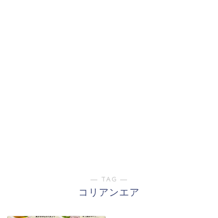
― TAG ―
コリアンエア