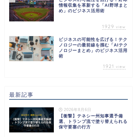
情報収集を革新する「AI野球まと
め」のビジネス活用術
1929
view
5
ビジネスの可能性を広げる！テク
ノロジーの最前線を掴む「AIテク
ノロジーまとめ」のビジネス活用
術
1921
view
最新記事
2026年8月6日
【衝撃】テネシー州知事選予備
選、トランプ流で塗り替えられる
保守要塞の行方