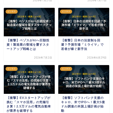
2026年7月21日
2026年7月17日
ビジネス
ビジネス
【衝撃】ベゾスがAIへ巨額投
【衝撃】日本の法規制を回
資！製造業の聖域を覆すスタ
避？予測市場「ミライマ」で
ートアップ戦略とは
若者が稼ぐ新手法
2026年7月2日
2026年6月29日
ビジネス
ビジネス
【衝撃】EVスタートアップが
【衝撃】ソフトバンク支援の
挑む「スマホ活用」の究極引
キャロ、米でIPOへ！最大5億
き算！2.5万ドルの電気自動車
ドル調達の米国上場計画が始
が業界を破壊する
動