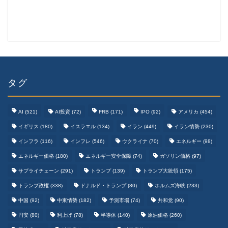
タグ
AI
(521)
AI投資
(72)
FRB
(171)
IPO
(92)
アメリカ
(454)
イギリス
(180)
イスラエル
(134)
イラン
(449)
イラン情勢
(230)
インフラ
(116)
インフレ
(546)
ウクライナ
(70)
エネルギー
(98)
エネルギー価格
(180)
エネルギー安全保障
(74)
ガソリン価格
(97)
テクノロジーまとめ
サプライチェーン
(291)
トランプ
(139)
トランプ大統領
(175)
トランプ政権
(338)
ドナルド・トランプ
(80)
ホルムズ海峡
(233)
ゲームまとめ
中国
(92)
中東情勢
(182)
予測市場
(74)
共和党
(90)
円安
(80)
利上げ
(78)
半導体
(140)
原油価格
(260)
野球まとめ