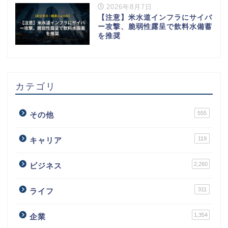
2026年8月7日
【注意】米水道インフラにサイバ
ー攻撃、脆弱性露呈で飲料水備蓄
を推奨
カテゴリ
555
その他
119
キャリア
2,260
ビジネス
311
ライフ
1,354
企業