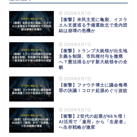
2026年8月7日
【衝撃】米民主党に亀裂、イスラ
エル支援巡る予備選敗北で党内団
結は崩壊の危機か
2026年8月7日
【衝撃】トランプ大統領が出生地
主義を制限、市民権付与を撤廃
へ？憲法揺るがす新大統領令の全
貌
2026年8月7日
【衝撃】ファウチ博士に議会侮辱
罪の決議！コロナ起源めぐり波紋
2026年8月7日
【衝撃】Z世代の起業が66％増！
AI活用で「雇用」から「生産者」
へ生存戦略が激変