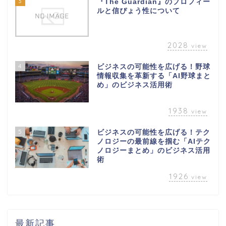
3
『The Guardian』のプロフィー
ルと信ぴょう性について
2028
view
4
ビジネスの可能性を広げる！野球
情報収集を革新する「AI野球まと
め」のビジネス活用術
1938
view
5
ビジネスの可能性を広げる！テク
ノロジーの最前線を掴む「AIテク
ノロジーまとめ」のビジネス活用
術
1926
view
最新記事