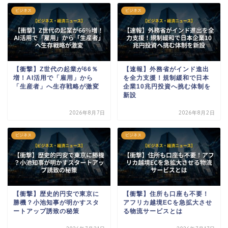
ビジネス
ビジネス
【衝撃】Z世代の起業が66％
【速報】外務省がインド進出
増！AI活用で「雇用」から
を全力支援！規制緩和で日本
「生産者」へ生存戦略が激変
企業10兆円投資へ挑む体制を
新設
2026年8月7日
2026年8月2日
ビジネス
ビジネス
【衝撃】歴史的円安で東京に
【衝撃】住所も口座も不要！
勝機？小池知事が明かすスタ
アフリカ越境ECを急拡大させ
ートアップ誘致の秘策
る物流サービスとは