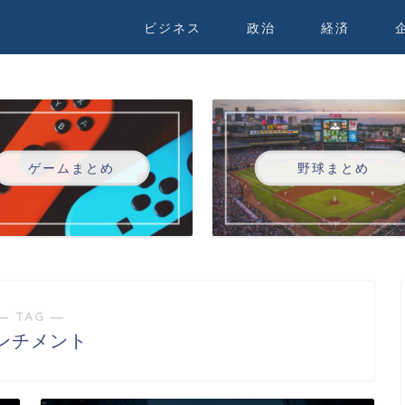
ビジネス
政治
経済
ゲームまとめ
野球まとめ
― TAG ―
ンチメント