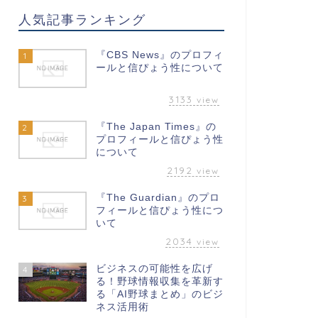
人気記事ランキング
『CBS News』のプロフィ
1
ールと信ぴょう性について
3133
view
『The Japan Times』の
2
プロフィールと信ぴょう性
について
2192
view
『The Guardian』のプロ
3
フィールと信ぴょう性につ
いて
2034
view
ビジネスの可能性を広げ
4
る！野球情報収集を革新す
る「AI野球まとめ」のビジ
ネス活用術