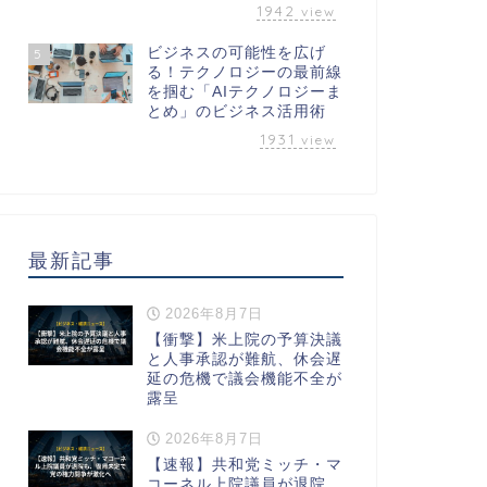
1942
view
ビジネスの可能性を広げ
5
る！テクノロジーの最前線
を掴む「AIテクノロジーま
とめ」のビジネス活用術
1931
view
最新記事
2026年8月7日
【衝撃】米上院の予算決議
と人事承認が難航、休会遅
延の危機で議会機能不全が
露呈
2026年8月7日
【速報】共和党ミッチ・マ
コーネル上院議員が退院