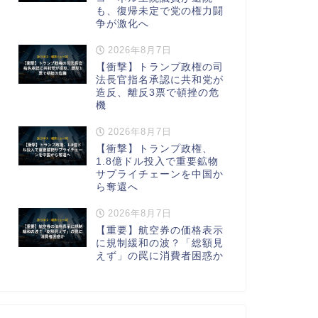
も、復帰未定で党の権力闘
争が激化へ
2026年8月7日
【衝撃】トランプ政権の司
法長官指名承認に共和党が
造反、離反3票で頓挫の危
機
2026年8月7日
【衝撃】トランプ政権、
1.8億ドル投入で重要鉱物
サプライチェーンを中国か
ら奪還へ
2026年8月7日
【重要】航空券の価格表示
に規制緩和の波？「総額見
えず」の罠に消費者困惑か