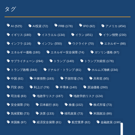
タグ
AI
(525)
AI投資
(72)
FRB
(176)
IPO
(92)
アメリカ
(454)
イギリス
(180)
イスラエル
(134)
イラン
(451)
イラン情勢
(230)
インフラ
(116)
インフレ
(550)
ウクライナ
(70)
エネルギー
(98)
エネルギー価格
(180)
エネルギー安全保障
(74)
ガソリン価格
(97)
テクノロジーまとめ
サプライチェーン
(294)
トランプ
(140)
トランプ大統領
(176)
トランプ政権
(344)
ドナルド・トランプ
(81)
ホルムズ海峡
(234)
ゲームまとめ
中国
(92)
中東情勢
(183)
予測市場
(74)
共和党
(95)
円安
(82)
利上げ
(79)
半導体
(140)
原油価格
(260)
野球まとめ
司法省
(83)
地政学リスク
(187)
地政学的リスク
(124)
安全保障
(79)
日本銀行
(83)
株価
(102)
株式市場
(73)
サッカーまとめ
気候変動
(73)
決算
(133)
移民政策
(73)
米国政治
(86)
米国株
(97)
経済安全保障
(81)
航空業界
(82)
金融政策
(196)