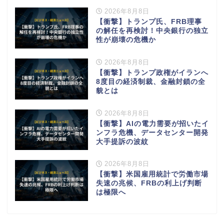
2026年8月8日
【衝撃】トランプ氏、FRB理事
の解任を再検討！中央銀行の独立
性が崩壊の危機か
2026年8月8日
【衝撃】トランプ政権がイランへ
8度目の経済制裁、金融封鎖の全
貌とは
2026年8月8日
【衝撃】AIの電力需要が招いたイ
ンフラ危機、データセンター開発
大手提訴の波紋
2026年8月8日
【衝撃】米国雇用統計で労働市場
失速の兆候、FRBの利上げ判断
は極限へ