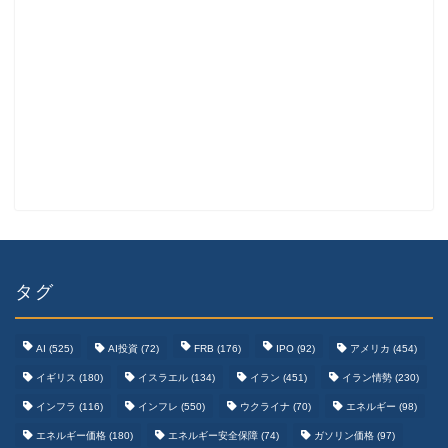
タグ
AI
(525)
AI投資
(72)
FRB
(176)
IPO
(92)
アメリカ
(454)
イギリス
(180)
イスラエル
(134)
イラン
(451)
イラン情勢
(230)
インフラ
(116)
インフレ
(550)
ウクライナ
(70)
エネルギー
(98)
エネルギー価格
(180)
エネルギー安全保障
(74)
ガソリン価格
(97)