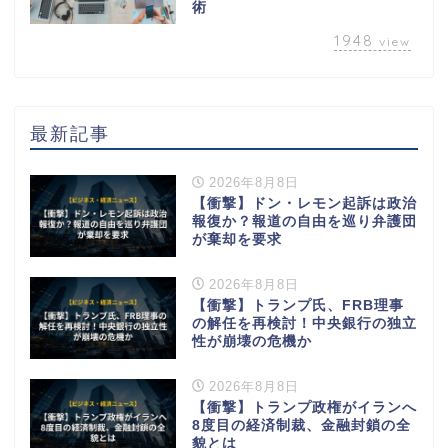
術
1948
view
最新記事
2026年8月8日
【衝撃】ドン・レモン起訴は政治
報復か？報道の自由を巡り弁護団
が棄却を要求
2026年8月8日
【衝撃】トランプ氏、FRB理事
の解任を再検討！中央銀行の独立
性が崩壊の危機か
2026年8月8日
【衝撃】トランプ政権がイランへ
8度目の経済制裁、金融封鎖の全
貌とは