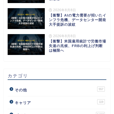
2026年8月8日
【衝撃】AIの電力需要が招いたイ
ンフラ危機、データセンター開発
大手提訴の波紋
2026年8月8日
【衝撃】米国雇用統計で労働市場
失速の兆候、FRBの利上げ判断
は極限へ
カテゴリ
557
その他
119
キャリア