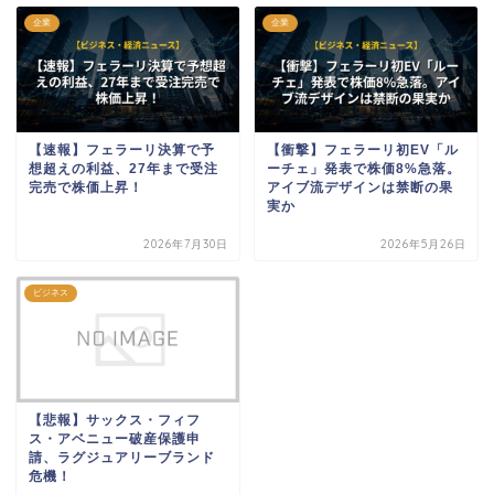
企業
企業
【速報】フェラーリ決算で予
【衝撃】フェラーリ初EV「ル
想超えの利益、27年まで受注
ーチェ」発表で株価8%急落。
完売で株価上昇！
アイブ流デザインは禁断の果
実か
2026年7月30日
2026年5月26日
ビジネス
【悲報】サックス・フィフ
ス・アベニュー破産保護申
請、ラグジュアリーブランド
危機！