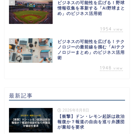
4
ビジネスの可能性を広げる！野球
情報収集を革新する「AI野球まと
め」のビジネス活用術
1954
view
5
ビジネスの可能性を広げる！テク
ノロジーの最前線を掴む「AIテク
ノロジーまとめ」のビジネス活用
術
1948
view
最新記事
2026年8月8日
【衝撃】ドン・レモン起訴は政治
報復か？報道の自由を巡り弁護団
が棄却を要求