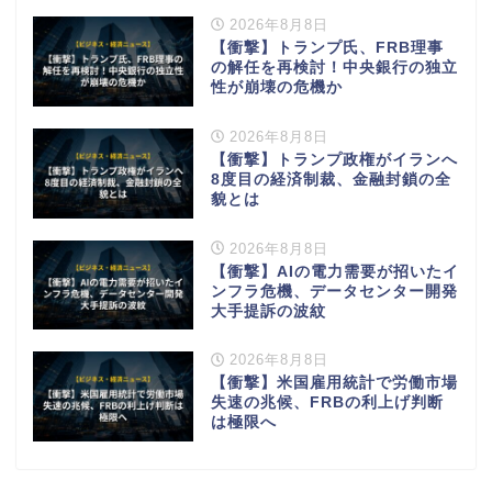
2026年8月8日
【衝撃】トランプ氏、FRB理事
の解任を再検討！中央銀行の独立
性が崩壊の危機か
2026年8月8日
【衝撃】トランプ政権がイランへ
8度目の経済制裁、金融封鎖の全
貌とは
2026年8月8日
【衝撃】AIの電力需要が招いたイ
ンフラ危機、データセンター開発
大手提訴の波紋
2026年8月8日
【衝撃】米国雇用統計で労働市場
失速の兆候、FRBの利上げ判断
は極限へ