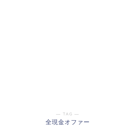
― TAG ―
全現金オファー