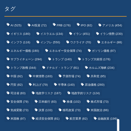
タグ
AI
(525)
AI投資
(72)
FRB
(176)
IPO
(92)
アメリカ
(454)
イギリス
(180)
イスラエル
(134)
イラン
(451)
イラン情勢
(230)
インフラ
(116)
インフレ
(550)
ウクライナ
(70)
エネルギー
(98)
エネルギー価格
(180)
エネルギー安全保障
(74)
ガソリン価格
(97)
テクノロジーまとめ
サプライチェーン
(294)
トランプ
(140)
トランプ大統領
(176)
トランプ政権
(344)
ドナルド・トランプ
(81)
ホルムズ海峡
(234)
ゲームまとめ
中国
(92)
中東情勢
(183)
予測市場
(74)
共和党
(95)
円安
(82)
利上げ
(79)
半導体
(140)
原油価格
(260)
野球まとめ
司法省
(83)
地政学リスク
(187)
地政学的リスク
(124)
安全保障
(79)
日本銀行
(83)
株価
(102)
株式市場
(73)
サッカーまとめ
気候変動
(73)
決算
(133)
移民政策
(73)
米国政治
(86)
米国株
(97)
経済安全保障
(81)
航空業界
(82)
金融政策
(196)