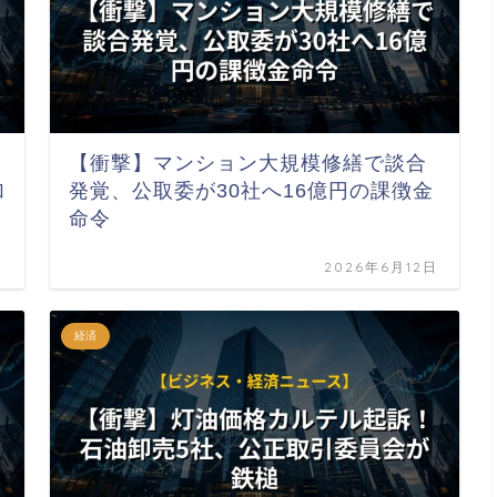
【衝撃】マンション大規模修繕で談合
加
発覚、公取委が30社へ16億円の課徴金
命令
日
2026年6月12日
経済