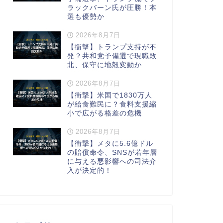
ラックバーン氏が圧勝！本
選も優勢か
2026年8月7日
【衝撃】トランプ支持が不
発？共和党予備選で現職敗
北、保守に地殻変動か
2026年8月7日
【衝撃】米国で1830万人
が給食難民に？食料支援縮
小で広がる格差の危機
2026年8月7日
【衝撃】メタに5.6億ドル
の賠償命令、SNSが若年層
に与える悪影響への司法介
入が決定的！