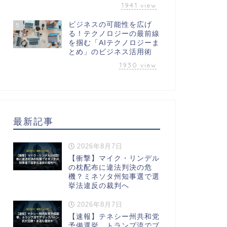
1941
view
ビジネスの可能性を広げ
5
る！テクノロジーの最前線
を掴む「AIテクノロジーま
とめ」のビジネス活用術
1930
view
最新記事
2026年8月7日
【衝撃】マイク・リンデル
の枕配布に違法判決の危
機？ミネソタ州知事選で選
挙法違反の裁判へ
2026年8月7日
【速報】テネシー州共和党
予備選挙、トランプ流でブ