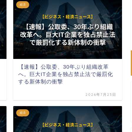
経済
【速報】公取委、30年ぶり組織改革
へ。巨大IT企業を独占禁止法で厳罰化
する新体制の衝撃
日
2026年7月23日
経済