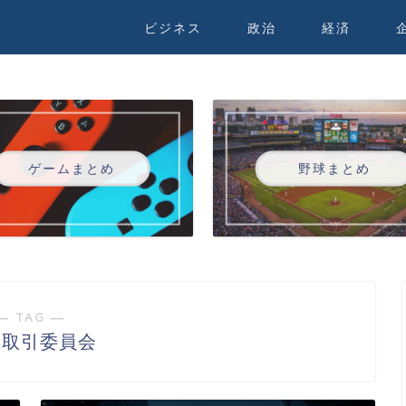
ビジネス
政治
経済
ゲームまとめ
野球まとめ
― TAG ―
正取引委員会