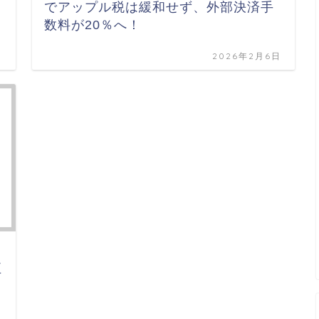
でアップル税は緩和せず、外部決済手
数料が20％へ！
日
2026年2月6日
正
日