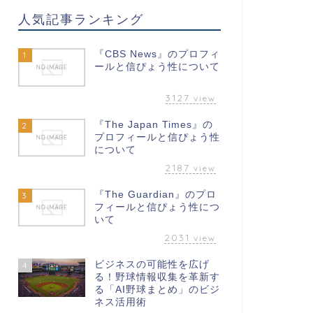
人気記事ランキング
『CBS News』のプロフィ
1
ールと信ぴょう性について
3127
view
『The Japan Times』の
2
プロフィールと信ぴょう性
について
2187
view
『The Guardian』のプロ
3
フィールと信ぴょう性につ
いて
2031
view
ビジネスの可能性を広げ
4
る！野球情報収集を革新す
る「AI野球まとめ」のビジ
ネス活用術