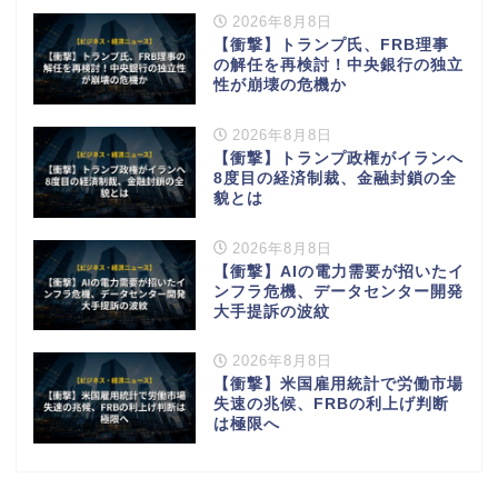
2026年8月8日
【衝撃】トランプ氏、FRB理事
の解任を再検討！中央銀行の独立
性が崩壊の危機か
2026年8月8日
【衝撃】トランプ政権がイランへ
8度目の経済制裁、金融封鎖の全
貌とは
2026年8月8日
【衝撃】AIの電力需要が招いたイ
ンフラ危機、データセンター開発
大手提訴の波紋
2026年8月8日
【衝撃】米国雇用統計で労働市場
失速の兆候、FRBの利上げ判断
は極限へ