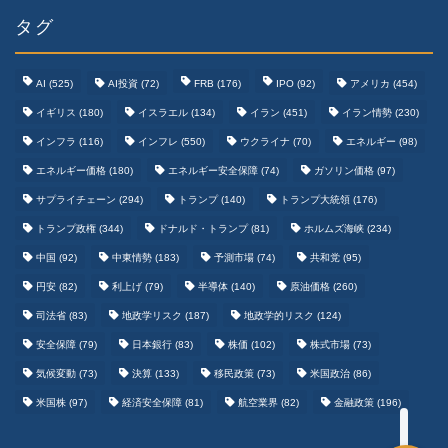
タグ
AI
(525)
AI投資
(72)
FRB
(176)
IPO
(92)
アメリカ
(454)
イギリス
(180)
イスラエル
(134)
イラン
(451)
イラン情勢
(230)
インフラ
(116)
インフレ
(550)
ウクライナ
(70)
エネルギー
(98)
エネルギー価格
(180)
エネルギー安全保障
(74)
ガソリン価格
(97)
テクノロジーまとめ
サプライチェーン
(294)
トランプ
(140)
トランプ大統領
(176)
トランプ政権
(344)
ドナルド・トランプ
(81)
ホルムズ海峡
(234)
ゲームまとめ
中国
(92)
中東情勢
(183)
予測市場
(74)
共和党
(95)
円安
(82)
利上げ
(79)
半導体
(140)
原油価格
(260)
野球まとめ
司法省
(83)
地政学リスク
(187)
地政学的リスク
(124)
安全保障
(79)
日本銀行
(83)
株価
(102)
株式市場
(73)
サッカーまとめ
気候変動
(73)
決算
(133)
移民政策
(73)
米国政治
(86)
米国株
(97)
経済安全保障
(81)
航空業界
(82)
金融政策
(196)