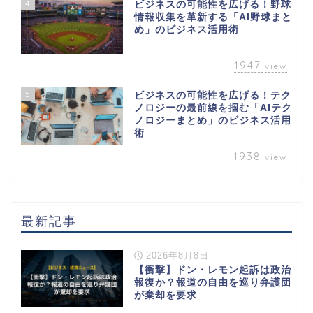
4
ビジネスの可能性を広げる！野球
情報収集を革新する「AI野球まと
め」のビジネス活用術
1947
view
5
ビジネスの可能性を広げる！テク
ノロジーの最前線を掴む「AIテク
ノロジーまとめ」のビジネス活用
術
1938
view
最新記事
2026年8月8日
【衝撃】ドン・レモン起訴は政治
報復か？報道の自由を巡り弁護団
が棄却を要求