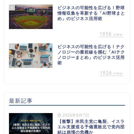
4
ビジネスの可能性を広げる！野球
情報収集を革新する「AI野球まと
め」のビジネス活用術
1938
view
5
ビジネスの可能性を広げる！テク
ノロジーの最前線を掴む「AIテク
ノロジーまとめ」のビジネス活用
術
1926
view
最新記事
2026年8月7日
【衝撃】米民主党に亀裂、イスラ
エル支援巡る予備選敗北で党内団
結は崩壊の危機か