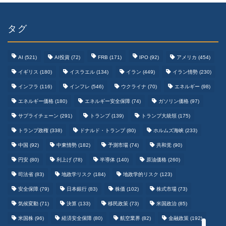
タグ
AI
(521)
AI投資
(72)
FRB
(171)
IPO
(92)
アメリカ
(454)
イギリス
(180)
イスラエル
(134)
イラン
(449)
イラン情勢
(230)
インフラ
(116)
インフレ
(546)
ウクライナ
(70)
エネルギー
(98)
エネルギー価格
(180)
エネルギー安全保障
(74)
ガソリン価格
(97)
テクノロジーまとめ
サプライチェーン
(291)
トランプ
(139)
トランプ大統領
(175)
トランプ政権
(338)
ドナルド・トランプ
(80)
ホルムズ海峡
(233)
ゲームまとめ
中国
(92)
中東情勢
(182)
予測市場
(74)
共和党
(90)
円安
(80)
利上げ
(78)
半導体
(140)
原油価格
(260)
野球まとめ
司法省
(83)
地政学リスク
(184)
地政学的リスク
(123)
安全保障
(79)
日本銀行
(83)
株価
(102)
株式市場
(73)
サッカーまとめ
気候変動
(71)
決算
(133)
移民政策
(73)
米国政治
(85)
米国株
(96)
経済安全保障
(80)
航空業界
(82)
金融政策
(192)