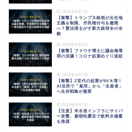
2026年8月7日
【衝撃】トランプ大統領が出生地
主義を制限、市民権付与を撤廃
へ？憲法揺るがす新大統領令の全
貌
2026年8月7日
【衝撃】ファウチ博士に議会侮辱
罪の決議！コロナ起源めぐり波紋
2026年8月7日
【衝撃】Z世代の起業が66％増！
AI活用で「雇用」から「生産者」
へ生存戦略が激変
2026年8月7日
【注意】米水道インフラにサイバ
ー攻撃、脆弱性露呈で飲料水備蓄
を推奨