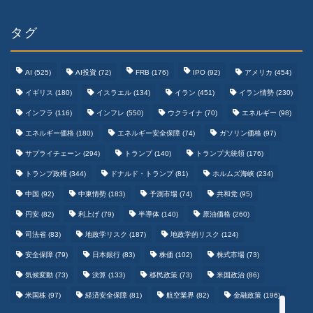
タグ
AI
(525)
AI投資
(72)
FRB
(176)
IPO
(92)
アメリカ
(454)
イギリス
(180)
イスラエル
(134)
イラン
(451)
イラン情勢
(230)
インフラ
(116)
インフレ
(550)
ウクライナ
(70)
エネルギー
(98)
エネルギー価格
(180)
エネルギー安全保障
(74)
ガソリン価格
(97)
テクノロジーまとめ
サプライチェーン
(294)
トランプ
(140)
トランプ大統領
(176)
トランプ政権
(344)
ドナルド・トランプ
(81)
ホルムズ海峡
(234)
ゲームまとめ
中国
(92)
中東情勢
(183)
予測市場
(74)
共和党
(95)
円安
(82)
利上げ
(79)
半導体
(140)
原油価格
(260)
野球まとめ
司法省
(83)
地政学リスク
(187)
地政学的リスク
(124)
安全保障
(79)
日本銀行
(83)
株価
(102)
株式市場
(73)
サッカーまとめ
気候変動
(73)
決算
(133)
移民政策
(73)
米国政治
(86)
米国株
(97)
経済安全保障
(81)
航空業界
(82)
金融政策
(196)