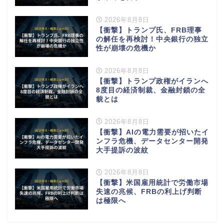
2026年8月8日
【衝撃】トランプ氏、FRB理事
の解任を再検討！中央銀行の独立
性が崩壊の危機か
2026年8月8日
【衝撃】トランプ政権がイランへ
8度目の経済制裁、金融封鎖の全
貌とは
2026年8月8日
【衝撃】AIの電力需要が招いたイ
ンフラ危機、データセンター開発
大手提訴の波紋
2026年8月8日
【衝撃】米国雇用統計で労働市場
失速の兆候、FRBの利上げ判断
は極限へ