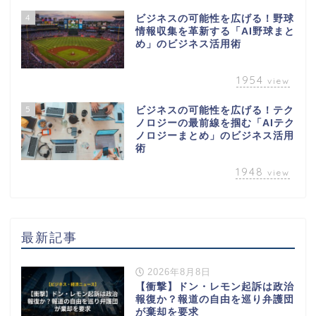
4
ビジネスの可能性を広げる！野球
情報収集を革新する「AI野球まと
め」のビジネス活用術
1954
view
5
ビジネスの可能性を広げる！テク
ノロジーの最前線を掴む「AIテク
ノロジーまとめ」のビジネス活用
術
1948
view
最新記事
2026年8月8日
【衝撃】ドン・レモン起訴は政治
報復か？報道の自由を巡り弁護団
が棄却を要求