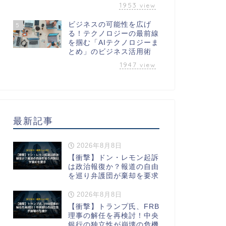
1953
view
ビジネスの可能性を広げ
5
る！テクノロジーの最前線
を掴む「AIテクノロジーま
とめ」のビジネス活用術
1947
view
最新記事
2026年8月8日
【衝撃】ドン・レモン起訴
は政治報復か？報道の自由
を巡り弁護団が棄却を要求
2026年8月8日
【衝撃】トランプ氏、FRB
理事の解任を再検討！中央
銀行の独立性が崩壊の危機