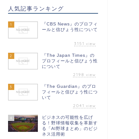
人気記事ランキング
『CBS News』のプロフィ
1
ールと信ぴょう性について
3151
view
『The Japan Times』の
2
プロフィールと信ぴょう性
について
2198
view
『The Guardian』のプロ
3
フィールと信ぴょう性につ
いて
2041
view
ビジネスの可能性を広げ
4
る！野球情報収集を革新す
る「AI野球まとめ」のビジ
ネス活用術