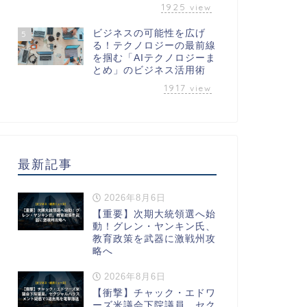
1925
view
ビジネスの可能性を広げ
5
る！テクノロジーの最前線
を掴む「AIテクノロジーま
とめ」のビジネス活用術
1917
view
最新記事
2026年8月6日
【重要】次期大統領選へ始
動！グレン・ヤンキン氏、
教育政策を武器に激戦州攻
略へ
2026年8月6日
【衝撃】チャック・エドワ
ーズ米議会下院議員、セク