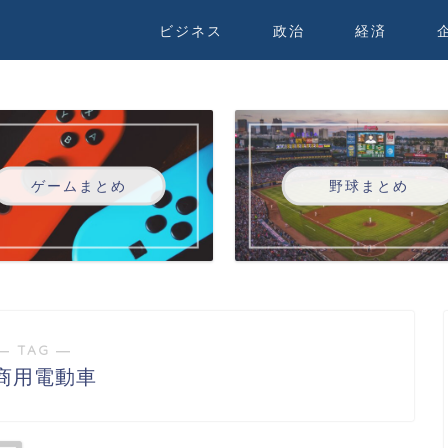
ビジネス
政治
経済
ゲームまとめ
野球まとめ
― TAG ―
商用電動車