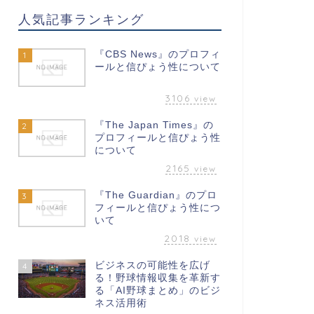
人気記事ランキング
『CBS News』のプロフィ
1
ールと信ぴょう性について
3106
view
『The Japan Times』の
2
プロフィールと信ぴょう性
について
2165
view
『The Guardian』のプロ
3
フィールと信ぴょう性につ
いて
2018
view
ビジネスの可能性を広げ
4
る！野球情報収集を革新す
る「AI野球まとめ」のビジ
ネス活用術