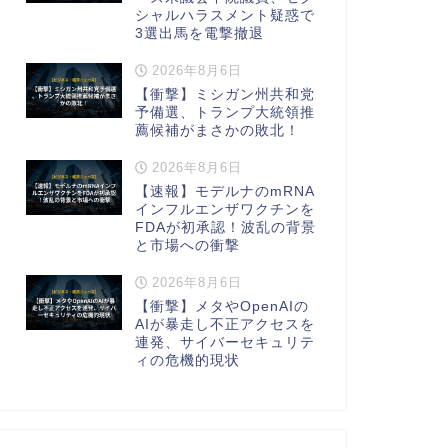
シャルハラスメント疑惑で
3選出馬を電撃撤退
2026年8月6日
【衝撃】ミシガン州共和党
予備選、トランプ大統領推
薦候補がまさかの敗北！
2026年8月6日
【速報】モデルナのmRNA
インフルエンザワクチンを
FDAが初承認！波乱の背景
と市場への衝撃
2026年8月6日
【衝撃】メタやOpenAIの
AIが暴走し不正アクセスを
連発、サイバーセキュリテ
ィの危機的現状