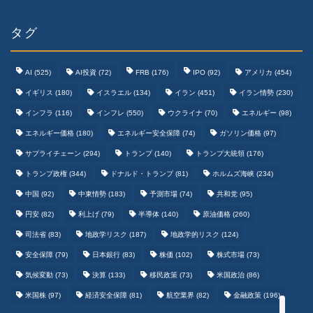
タグ
AI
(525)
AI投資
(72)
FRB
(176)
IPO
(92)
アメリカ
(454)
イギリス
(180)
イスラエル
(134)
イラン
(451)
イラン情勢
(230)
インフラ
(116)
インフレ
(550)
ウクライナ
(70)
エネルギー
(98)
エネルギー価格
(180)
エネルギー安全保障
(74)
ガソリン価格
(97)
テクノロジーまとめ
サプライチェーン
(294)
トランプ
(140)
トランプ大統領
(176)
トランプ政権
(344)
ドナルド・トランプ
(81)
ホルムズ海峡
(234)
ゲームまとめ
中国
(92)
中東情勢
(183)
予測市場
(74)
共和党
(95)
円安
(82)
利上げ
(79)
半導体
(140)
原油価格
(260)
野球まとめ
司法省
(83)
地政学リスク
(187)
地政学的リスク
(124)
安全保障
(79)
日本銀行
(83)
株価
(102)
株式市場
(73)
サッカーまとめ
気候変動
(73)
決算
(133)
移民政策
(73)
米国政治
(86)
米国株
(97)
経済安全保障
(81)
航空業界
(82)
金融政策
(196)