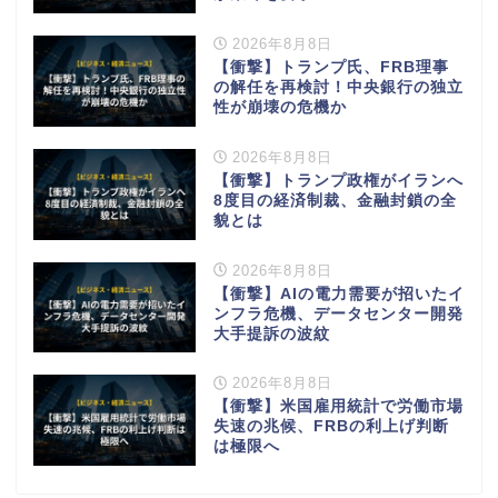
2026年8月8日
【衝撃】トランプ氏、FRB理事
の解任を再検討！中央銀行の独立
性が崩壊の危機か
2026年8月8日
【衝撃】トランプ政権がイランへ
8度目の経済制裁、金融封鎖の全
貌とは
2026年8月8日
【衝撃】AIの電力需要が招いたイ
ンフラ危機、データセンター開発
大手提訴の波紋
2026年8月8日
【衝撃】米国雇用統計で労働市場
失速の兆候、FRBの利上げ判断
は極限へ