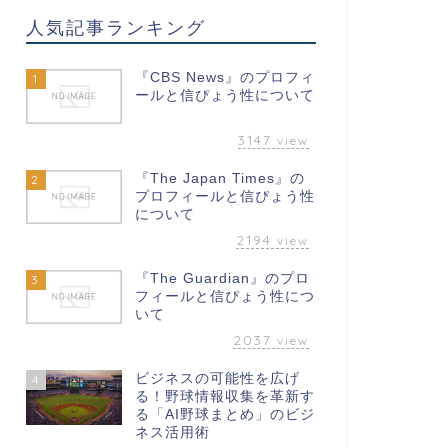
人気記事ランキング
『CBS News』のプロフィ
1
ールと信ぴょう性について
3147
view
『The Japan Times』の
2
プロフィールと信ぴょう性
について
2194
view
『The Guardian』のプロ
3
フィールと信ぴょう性につ
いて
2037
view
ビジネスの可能性を広げ
4
る！野球情報収集を革新す
る「AI野球まとめ」のビジ
ネス活用術