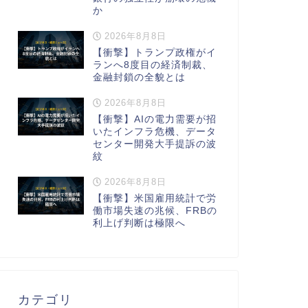
か
2026年8月8日
【衝撃】トランプ政権がイ
ランへ8度目の経済制裁、
金融封鎖の全貌とは
2026年8月8日
【衝撃】AIの電力需要が招
いたインフラ危機、データ
センター開発大手提訴の波
紋
2026年8月8日
【衝撃】米国雇用統計で労
働市場失速の兆候、FRBの
利上げ判断は極限へ
カテゴリ