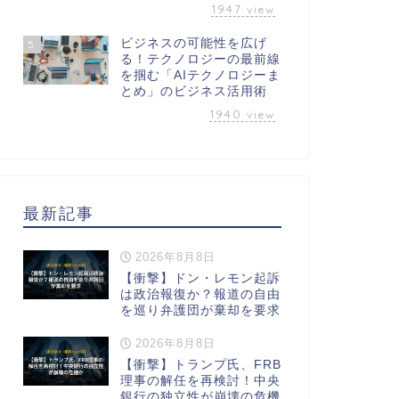
1947
view
ビジネスの可能性を広げ
5
る！テクノロジーの最前線
を掴む「AIテクノロジーま
とめ」のビジネス活用術
1940
view
最新記事
2026年8月8日
【衝撃】ドン・レモン起訴
は政治報復か？報道の自由
を巡り弁護団が棄却を要求
2026年8月8日
【衝撃】トランプ氏、FRB
理事の解任を再検討！中央
銀行の独立性が崩壊の危機