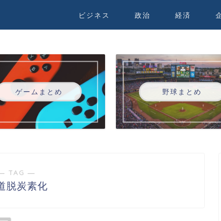
ビジネス
政治
経済
ゲームまとめ
野球まとめ
― TAG ―
道脱炭素化