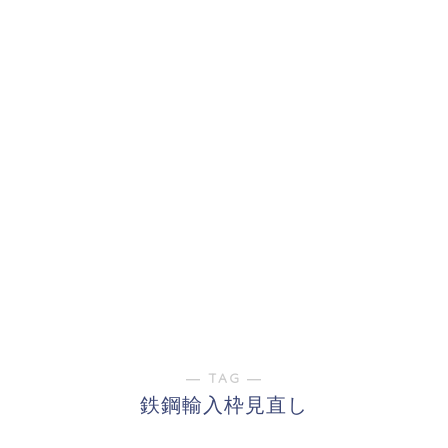
― TAG ―
鉄鋼輸入枠見直し