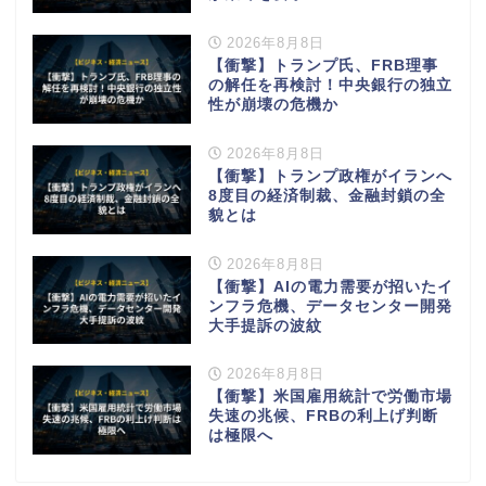
2026年8月8日
【衝撃】トランプ氏、FRB理事
の解任を再検討！中央銀行の独立
性が崩壊の危機か
2026年8月8日
【衝撃】トランプ政権がイランへ
8度目の経済制裁、金融封鎖の全
貌とは
2026年8月8日
【衝撃】AIの電力需要が招いたイ
ンフラ危機、データセンター開発
大手提訴の波紋
2026年8月8日
【衝撃】米国雇用統計で労働市場
失速の兆候、FRBの利上げ判断
は極限へ