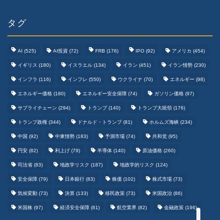
タグ
AI
(525)
AI投資
(72)
FRB
(176)
IPO
(92)
アメリカ
(454)
イギリス
(180)
イスラエル
(134)
イラン
(451)
イラン情勢
(230)
インフラ
(116)
インフレ
(550)
ウクライナ
(70)
エネルギー
(98)
エネルギー価格
(180)
エネルギー安全保障
(74)
ガソリン価格
(97)
テクノロジーまとめ
サプライチェーン
(294)
トランプ
(140)
トランプ大統領
(176)
トランプ政権
(344)
ドナルド・トランプ
(81)
ホルムズ海峡
(234)
ゲームまとめ
中国
(92)
中東情勢
(183)
予測市場
(74)
共和党
(95)
円安
(82)
利上げ
(79)
半導体
(140)
原油価格
(260)
野球まとめ
司法省
(83)
地政学リスク
(187)
地政学的リスク
(124)
安全保障
(79)
日本銀行
(83)
株価
(102)
株式市場
(73)
サッカーまとめ
気候変動
(73)
決算
(133)
移民政策
(73)
米国政治
(86)
米国株
(97)
経済安全保障
(81)
航空業界
(82)
金融政策
(196)