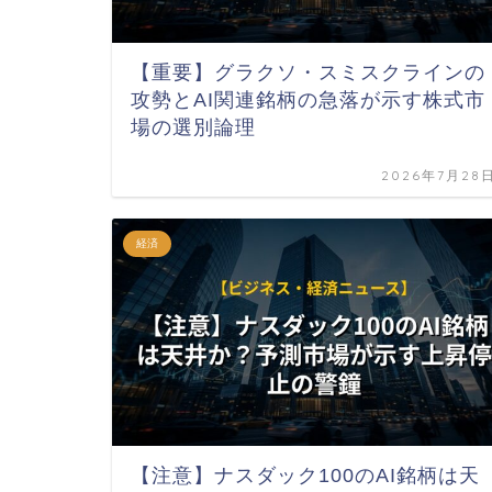
【重要】グラクソ・スミスクラインの
攻勢とAI関連銘柄の急落が示す株式市
場の選別論理
2026年7月28
経済
【注意】ナスダック100のAI銘柄は天