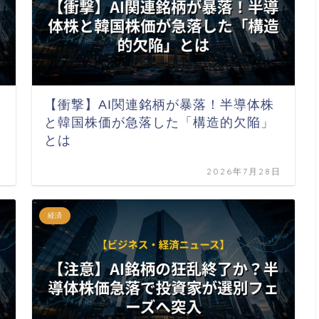
【衝撃】AI関連銘柄が暴落！半導体株
と韓国株価が急落した「構造的欠陥」
とは
日
2026年7月28日
経済