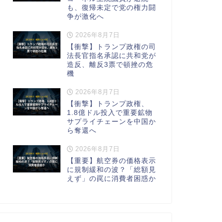
も、復帰未定で党の権力闘
争が激化へ
2026年8月7日
【衝撃】トランプ政権の司
法長官指名承認に共和党が
造反、離反3票で頓挫の危
機
2026年8月7日
【衝撃】トランプ政権、
1.8億ドル投入で重要鉱物
サプライチェーンを中国か
ら奪還へ
2026年8月7日
【重要】航空券の価格表示
に規制緩和の波？「総額見
えず」の罠に消費者困惑か