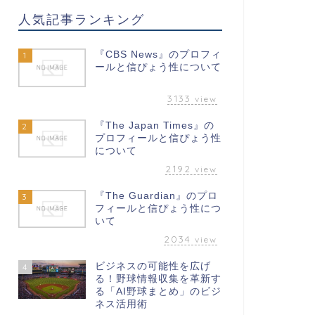
人気記事ランキング
『CBS News』のプロフィ
1
ールと信ぴょう性について
3133
view
『The Japan Times』の
2
プロフィールと信ぴょう性
について
2192
view
『The Guardian』のプロ
3
フィールと信ぴょう性につ
いて
2034
view
ビジネスの可能性を広げ
4
る！野球情報収集を革新す
る「AI野球まとめ」のビジ
ネス活用術