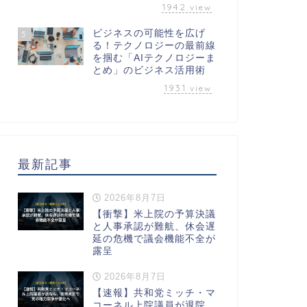
1942
view
ビジネスの可能性を広げ
5
る！テクノロジーの最前線
を掴む「AIテクノロジーま
とめ」のビジネス活用術
1931
view
最新記事
2026年8月7日
【衝撃】米上院の予算決議
と人事承認が難航、休会遅
延の危機で議会機能不全が
露呈
2026年8月7日
【速報】共和党ミッチ・マ
コーネル上院議員が退院