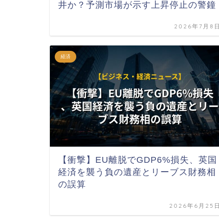
井か？予測市場が示す上昇停止の警鐘
2026年7月8
経済
【衝撃】EU離脱でGDP6%損失、英国
経済を襲う負の遺産とリーブス財務相
の誤算
2026年6月25