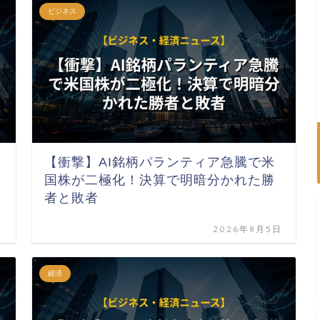
ビジネス
【衝撃】AI銘柄パランティア急騰で米
国株が二極化！決算で明暗分かれた勝
者と敗者
日
2026年8月5日
経済