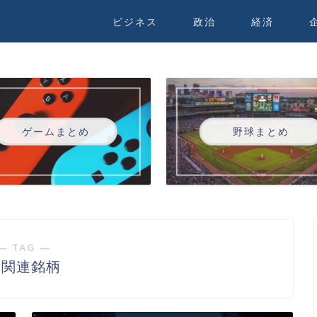
ビジネス
政治
経済
ゲームまとめ
野球まとめ
― TAG ―
I関連銘柄