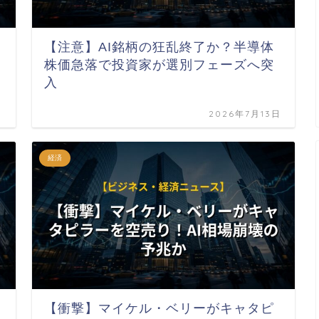
【注意】AI銘柄の狂乱終了か？半導体
株価急落で投資家が選別フェーズへ突
入
日
2026年7月13日
経済
【衝撃】マイケル・ベリーがキャタピ