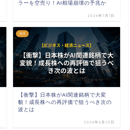
ラーを空売り！AI相場崩壊の予兆か
日
2026年7月1日
経済
【衝撃】日本株がAI関連銘柄で大変
貌！成長株への再評価で狙うべき次の
波とは
日
2026年6月25日