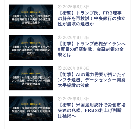
2026年8月8日
【衝撃】トランプ氏、FRB理事
の解任を再検討！中央銀行の独立
性が崩壊の危機か
2026年8月8日
【衝撃】トランプ政権がイランへ
8度目の経済制裁、金融封鎖の全
貌とは
2026年8月8日
【衝撃】AIの電力需要が招いたイ
ンフラ危機、データセンター開発
大手提訴の波紋
2026年8月8日
【衝撃】米国雇用統計で労働市場
失速の兆候、FRBの利上げ判断
は極限へ