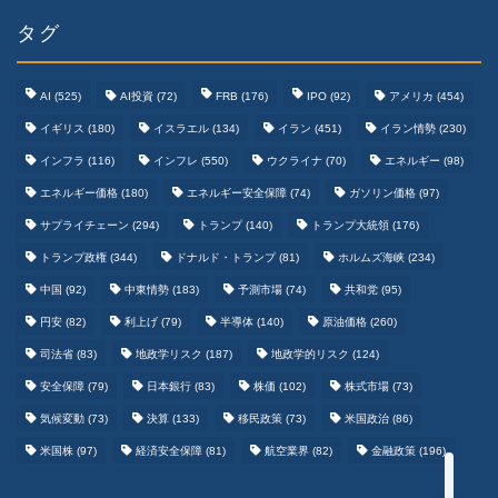
タグ
AI
(525)
AI投資
(72)
FRB
(176)
IPO
(92)
アメリカ
(454)
イギリス
(180)
イスラエル
(134)
イラン
(451)
イラン情勢
(230)
インフラ
(116)
インフレ
(550)
ウクライナ
(70)
エネルギー
(98)
エネルギー価格
(180)
エネルギー安全保障
(74)
ガソリン価格
(97)
テクノロジーまとめ
サプライチェーン
(294)
トランプ
(140)
トランプ大統領
(176)
トランプ政権
(344)
ドナルド・トランプ
(81)
ホルムズ海峡
(234)
ゲームまとめ
中国
(92)
中東情勢
(183)
予測市場
(74)
共和党
(95)
円安
(82)
利上げ
(79)
半導体
(140)
原油価格
(260)
野球まとめ
司法省
(83)
地政学リスク
(187)
地政学的リスク
(124)
安全保障
(79)
日本銀行
(83)
株価
(102)
株式市場
(73)
サッカーまとめ
気候変動
(73)
決算
(133)
移民政策
(73)
米国政治
(86)
米国株
(97)
経済安全保障
(81)
航空業界
(82)
金融政策
(196)