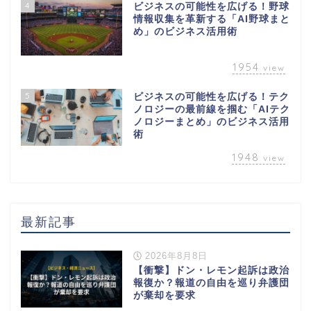
4
ビジネスの可能性を広げる！野球
情報収集を革新する「AI野球まと
め」のビジネス活用術
1954
view
5
ビジネスの可能性を広げる！テク
ノロジーの最前線を掴む「AIテク
ノロジーまとめ」のビジネス活用
術
1948
view
最新記事
2026年8月8日
【衝撃】ドン・レモン起訴は政治
報復か？報道の自由を巡り弁護団
が棄却を要求