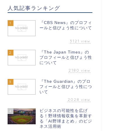
人気記事ランキング
『CBS News』のプロフィ
1
ールと信ぴょう性について
3121
view
『The Japan Times』の
2
プロフィールと信ぴょう性
について
2180
view
『The Guardian』のプロ
3
フィールと信ぴょう性につ
いて
2028
view
ビジネスの可能性を広げ
4
る！野球情報収集を革新す
る「AI野球まとめ」のビジ
ネス活用術