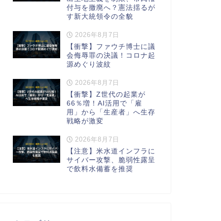
付与を撤廃へ？憲法揺るが
す新大統領令の全貌
2026年8月7日
【衝撃】ファウチ博士に議
会侮辱罪の決議！コロナ起
源めぐり波紋
2026年8月7日
【衝撃】Z世代の起業が
66％増！AI活用で「雇
用」から「生産者」へ生存
戦略が激変
2026年8月7日
【注意】米水道インフラに
サイバー攻撃、脆弱性露呈
で飲料水備蓄を推奨