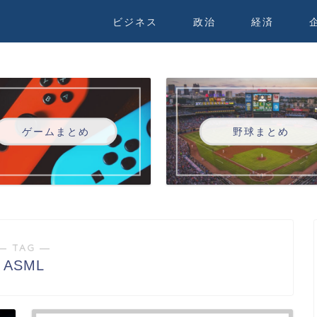
ビジネス
政治
経済
ゲームまとめ
野球まとめ
― TAG ―
ASML