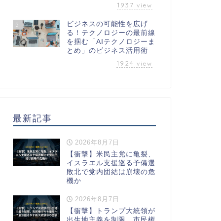
1937
view
ビジネスの可能性を広げ
5
る！テクノロジーの最前線
を掴む「AIテクノロジーま
とめ」のビジネス活用術
1924
view
最新記事
2026年8月7日
【衝撃】米民主党に亀裂、
イスラエル支援巡る予備選
敗北で党内団結は崩壊の危
機か
2026年8月7日
【衝撃】トランプ大統領が
出生地主義を制限、市民権