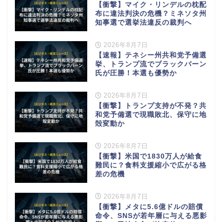
【衝撃】マイク・リンデルの枕配
布に違法判決の危機？ミネソタ州
知事選で選挙法違反の裁判へ
2026年8月7日
【速報】テネシー州共和党予備選
挙、トランプ流でブラックバーン
氏が圧勝！本選も優勢か
2026年8月7日
【衝撃】トランプ支持が不発？共
和党予備選で現職敗北、保守に地
殻変動か
2026年8月7日
【衝撃】米国で1830万人が給食
難民に？食料支援縮小で広がる格
差の危機
2026年8月7日
【衝撃】メタに5.6億ドルの賠償
命令、SNSが若年層に与える悪影