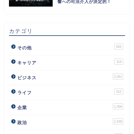
響への司法介入が決定的！
カテゴリ
555
その他
119
キャリア
2,261
ビジネス
312
ライフ
1,356
企業
2,439
政治