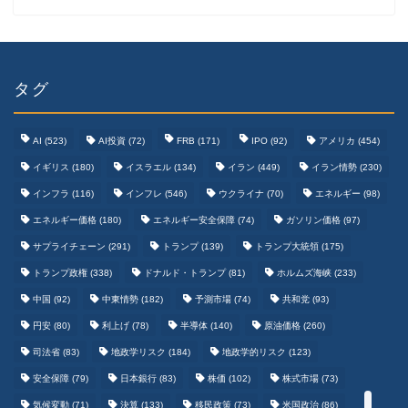
タグ
AI
(523)
AI投資
(72)
FRB
(171)
IPO
(92)
アメリカ
(454)
イギリス
(180)
イスラエル
(134)
イラン
(449)
イラン情勢
(230)
インフラ
(116)
インフレ
(546)
ウクライナ
(70)
エネルギー
(98)
エネルギー価格
(180)
エネルギー安全保障
(74)
ガソリン価格
(97)
テクノロジーまとめ
サプライチェーン
(291)
トランプ
(139)
トランプ大統領
(175)
トランプ政権
(338)
ドナルド・トランプ
(81)
ホルムズ海峡
(233)
ゲームまとめ
中国
(92)
中東情勢
(182)
予測市場
(74)
共和党
(93)
円安
(80)
利上げ
(78)
半導体
(140)
原油価格
(260)
野球まとめ
司法省
(83)
地政学リスク
(184)
地政学的リスク
(123)
安全保障
(79)
日本銀行
(83)
株価
(102)
株式市場
(73)
サッカーまとめ
気候変動
(71)
決算
(133)
移民政策
(73)
米国政治
(86)