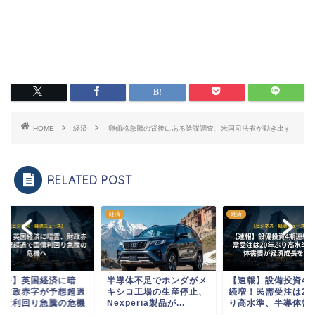
HOME
経済
卵価格急騰の背後にある陰謀調査、米国司法省が動き出す
RELATED POST
経済
経済
衝撃】英国経済に暗
半導体不足でホンダがメ
【速報】設備投資4
、財政赤字が予想超過
キシコ工場の生産停止、
続増！民需受注は20
国債利回り急騰の危機
Nexperia製品が...
り高水準、半導体需要.