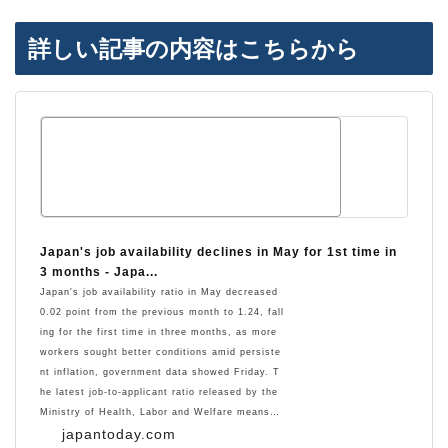
詳しい記事の内容はこちらから
Japan's job availability declines in May for 1st time in
3 months - Japa...
Japan's job availability ratio in May decreased
0.02 point from the previous month to 1.24, fall
ing for the first time in three months, as more
workers sought better conditions amid persiste
nt inflation, government data showed Friday. T
he latest job-to-applicant ratio released by the
Ministry of Health, Labor and Welfare means…
japantoday.com