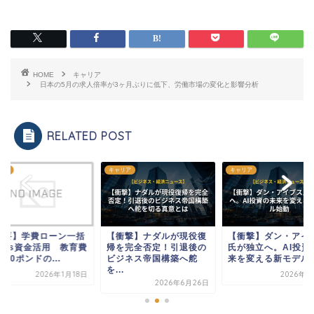
HOME
キャリア
日本の5月の求人倍率が3ヶ月ぶりに低下、労働市場の変化と影響分析
RELATED POST
リア
キャリア
キャリア
重要】学費ローン一括
【衝撃】ナダルが現役復
【衝撃】ダン・アイ
済vs資金活用 教育費
帰を完全否定！引退後の
氏が独立へ。AI投資
,000ポンドの...
ビジネス帝国構築へ舵
来を変える新モデル始.
を...
2026年1月18日
2026年7
2026年6月26日