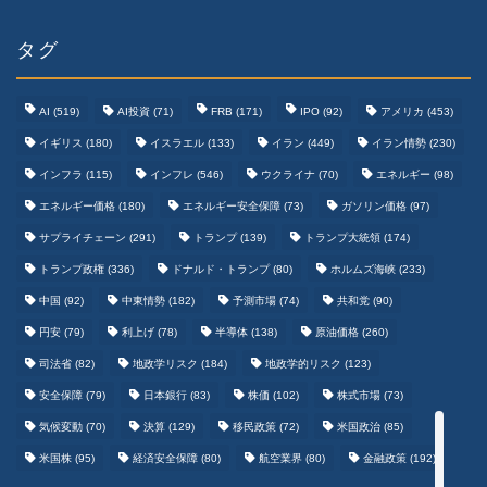
タグ
AI
(519)
AI投資
(71)
FRB
(171)
IPO
(92)
アメリカ
(453)
イギリス
(180)
イスラエル
(133)
イラン
(449)
イラン情勢
(230)
インフラ
(115)
インフレ
(546)
ウクライナ
(70)
エネルギー
(98)
エネルギー価格
(180)
エネルギー安全保障
(73)
ガソリン価格
(97)
テクノロジーまとめ
サプライチェーン
(291)
トランプ
(139)
トランプ大統領
(174)
トランプ政権
(336)
ドナルド・トランプ
(80)
ホルムズ海峡
(233)
ゲームまとめ
中国
(92)
中東情勢
(182)
予測市場
(74)
共和党
(90)
円安
(79)
利上げ
(78)
半導体
(138)
原油価格
(260)
野球まとめ
司法省
(82)
地政学リスク
(184)
地政学的リスク
(123)
安全保障
(79)
日本銀行
(83)
株価
(102)
株式市場
(73)
サッカーまとめ
気候変動
(70)
決算
(129)
移民政策
(72)
米国政治
(85)
米国株
(95)
経済安全保障
(80)
航空業界
(80)
金融政策
(192)