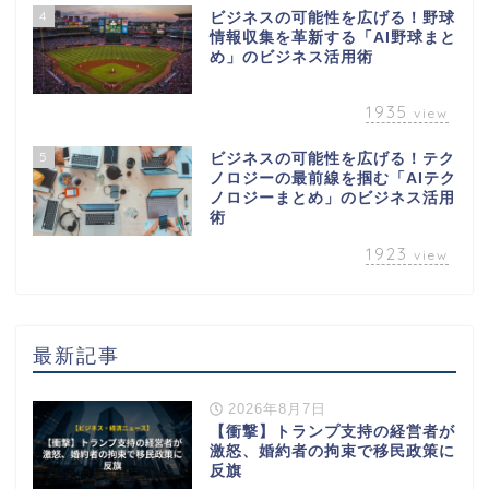
4
ビジネスの可能性を広げる！野球
情報収集を革新する「AI野球まと
め」のビジネス活用術
1935
view
5
ビジネスの可能性を広げる！テク
ノロジーの最前線を掴む「AIテク
ノロジーまとめ」のビジネス活用
術
1923
view
最新記事
2026年8月7日
【衝撃】トランプ支持の経営者が
激怒、婚約者の拘束で移民政策に
反旗