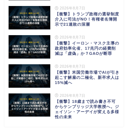
2026年8月7日
【衝撃】トランプ政権の選挙制度
介入に司法がNO！有権者名簿開
示で21連敗の深層
2026年8月7日
【衝撃】イーロン・マスク主導の
政府効率化省、17兆円の経費削
減は「虚偽」か？GAOが断罪
2026年8月7日
【衝撃】米国労働市場でAIが引き
起こす解雇の二極化、新卒求人は
15%減へ
2026年8月7日
【衝撃】18歳まで読み書き不可
からケンブリッジ大学教授へ。ジ
ェイソン・アーデイが変える多様
性の未来