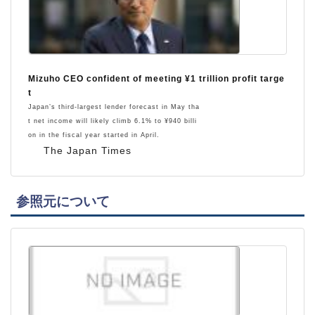
Mizuho CEO confident of meeting ¥1 trillion profit targe
t
Japan’s third-largest lender forecast in May tha
t net income will likely climb 6.1% to ¥940 billi
on in the fiscal year started in April.
The Japan Times
参照元について