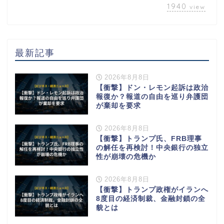
1940
view
最新記事
2026年8月8日
【衝撃】ドン・レモン起訴は政治
報復か？報道の自由を巡り弁護団
が棄却を要求
2026年8月8日
【衝撃】トランプ氏、FRB理事
の解任を再検討！中央銀行の独立
性が崩壊の危機か
2026年8月8日
【衝撃】トランプ政権がイランへ
8度目の経済制裁、金融封鎖の全
貌とは