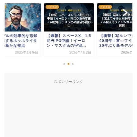
ネス
ビジネス
ビジネス
Iモデルの効率的な忘却
【速報】スペースX、1.5
【衝撃】写ルンです
提唱するホッホライタ
兆円IPO申請！イーロ
40周年！富士フイル
氏の新たな視点
ン・マスク氏の宇宙...
20年ぶり新モデル投..
2025年3月16日
2026年4月2日
2026年7
スポンサーリンク