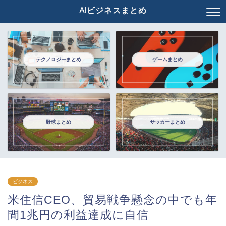
AIビジネスまとめ
テクノロジーまとめ
ゲームまとめ
野球まとめ
サッカーまとめ
ビジネス
米住信CEO、貿易戦争懸念の中でも年
間1兆円の利益達成に自信