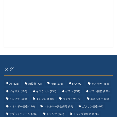
タグ
AI
(525)
AI投資
(72)
FRB
(176)
IPO
(92)
アメリカ
(454)
イギリス
(180)
イスラエル
(134)
イラン
(451)
イラン情勢
(230)
インフラ
(116)
インフレ
(550)
ウクライナ
(70)
エネルギー
(98)
エネルギー価格
(180)
エネルギー安全保障
(74)
ガソリン価格
(97)
テクノロジーまとめ
サプライチェーン
(294)
トランプ
(140)
トランプ大統領
(176)