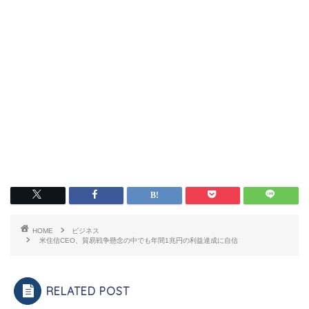
HOME
ビジネス
米住信CEO、貿易戦争懸念の中でも年間1兆円の利益達成に自信
RELATED POST