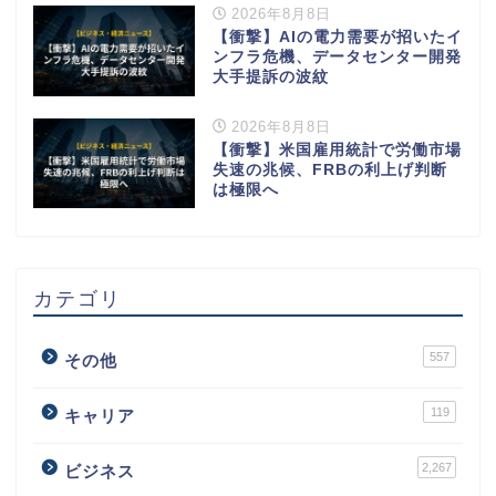
2026年8月8日
【衝撃】AIの電力需要が招いたイ
ンフラ危機、データセンター開発
大手提訴の波紋
2026年8月8日
【衝撃】米国雇用統計で労働市場
失速の兆候、FRBの利上げ判断
は極限へ
カテゴリ
557
その他
119
キャリア
2,267
ビジネス