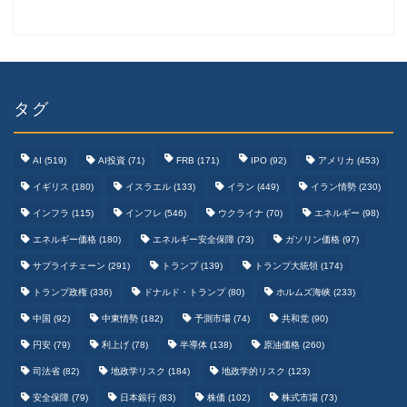
タグ
AI
(519)
AI投資
(71)
FRB
(171)
IPO
(92)
アメリカ
(453)
イギリス
(180)
イスラエル
(133)
イラン
(449)
イラン情勢
(230)
インフラ
(115)
インフレ
(546)
ウクライナ
(70)
エネルギー
(98)
エネルギー価格
(180)
エネルギー安全保障
(73)
ガソリン価格
(97)
テクノロジーまとめ
サプライチェーン
(291)
トランプ
(139)
トランプ大統領
(174)
トランプ政権
(336)
ドナルド・トランプ
(80)
ホルムズ海峡
(233)
ゲームまとめ
中国
(92)
中東情勢
(182)
予測市場
(74)
共和党
(90)
円安
(79)
利上げ
(78)
半導体
(138)
原油価格
(260)
野球まとめ
司法省
(82)
地政学リスク
(184)
地政学的リスク
(123)
安全保障
(79)
日本銀行
(83)
株価
(102)
株式市場
(73)
サッカーまとめ