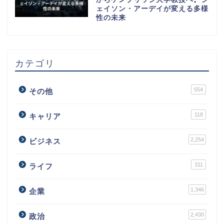
ェイソン・アーデイが変える多様
性の未来
カテゴリ
554
その他
118
キャリア
2,254
ビジネス
311
ライフ
1,346
企業
2,430
政治