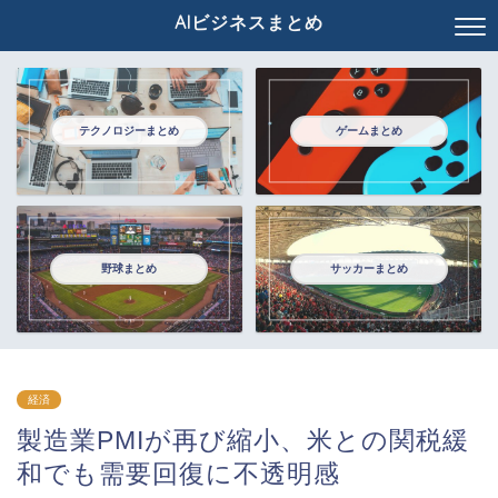
AIビジネスまとめ
テクノロジーまとめ
ゲームまとめ
野球まとめ
サッカーまとめ
経済
製造業PMIが再び縮小、米との関税緩
和でも需要回復に不透明感