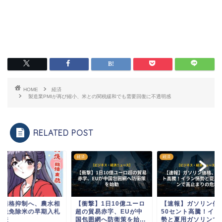
HOME
経済
製造業PMIが再び縮小、米との関税緩和でも需要回復に不透明感
RELATED POST
経済
経済
メ価格抑制へ、農水相
【衝撃】1日10億ユーロ
【速報】ガソリン価
関税免除米の早期入札
超の貿易赤字、EUが中
50セント高騰！イラ
発表
国包囲網へ防衛策を始...
勢と夏用ガソリンで高.