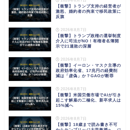
2026年8月7日
【衝撃】トランプ支持の経営者が
激怒、婚約者の拘束で移民政策に
反旗
2026年8月7日
【衝撃】トランプ政権の選挙制度
介入に司法がNO！有権者名簿開
示で21連敗の深層
2026年8月7日
【衝撃】イーロン・マスク主導の
政府効率化省、17兆円の経費削
減は「虚偽」か？GAOが断罪
2026年8月7日
【衝撃】米国労働市場でAIが引き
起こす解雇の二極化、新卒求人は
15%減へ
2026年8月7日
【衝撃】18歳まで読み書き不可
からケンブリッジ大学教授へ。ジ