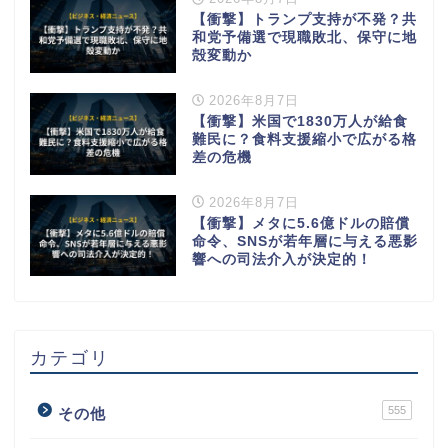
【衝撃】トランプ支持が不発？共
和党予備選で現職敗北、保守に地
殻変動か
2026年8月7日
【衝撃】米国で1830万人が給食
難民に？食料支援縮小で広がる格
差の危機
2026年8月7日
【衝撃】メタに5.6億ドルの賠償
命令、SNSが若年層に与える悪影
響への司法介入が決定的！
カテゴリ
555
その他