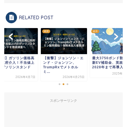
RELATED POST
経済
経済
衝撃】ガソリン価格高
【衝撃】ジョンソン・エ
最大3750ポンド割
に政府介入！不当値上
ンド・ジョンソン、
新EV補助金、英政府
のガソリンスタンド
TrumpRxでメトホル
2028年まで再導入...
.
ミ...
2025年7
2026年4月7日
2026年4月25日
スポンサーリンク