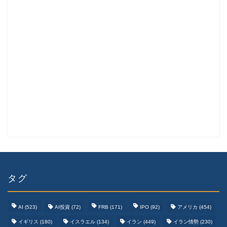
タグ
AI
(523)
AI投資
(72)
FRB
(171)
IPO
(92)
アメリカ
(454)
イギリス
(180)
イスラエル
(134)
イラン
(449)
イラン情勢
(230)