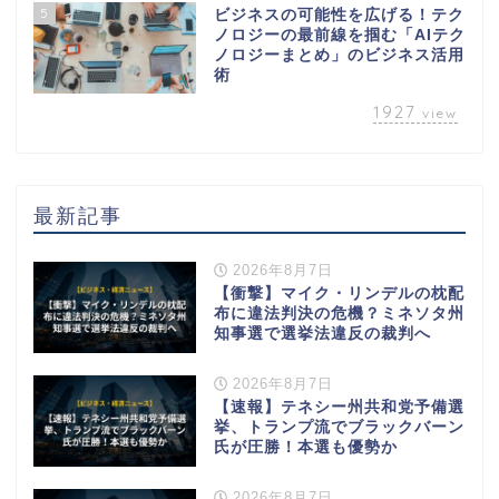
5
ビジネスの可能性を広げる！テク
ノロジーの最前線を掴む「AIテク
ノロジーまとめ」のビジネス活用
術
1927
view
最新記事
2026年8月7日
【衝撃】マイク・リンデルの枕配
布に違法判決の危機？ミネソタ州
知事選で選挙法違反の裁判へ
2026年8月7日
【速報】テネシー州共和党予備選
挙、トランプ流でブラックバーン
氏が圧勝！本選も優勢か
2026年8月7日