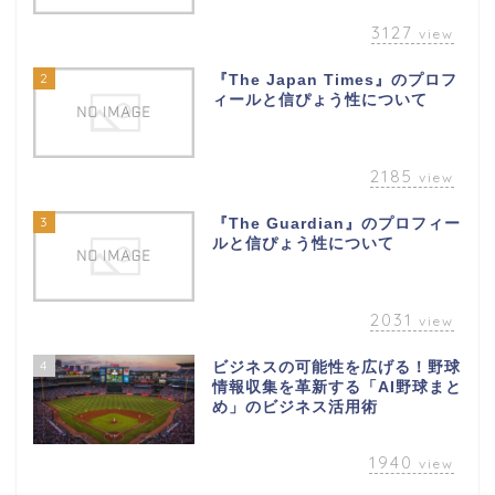
3127
view
2
『The Japan Times』のプロフ
ィールと信ぴょう性について
2185
view
3
『The Guardian』のプロフィー
ルと信ぴょう性について
2031
view
4
ビジネスの可能性を広げる！野球
情報収集を革新する「AI野球まと
め」のビジネス活用術
1940
view