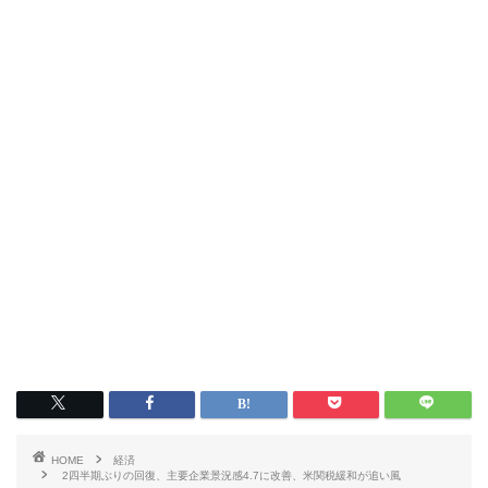
HOME
経済
2四半期ぶりの回復、主要企業景況感4.7に改善、米関税緩和が追い風