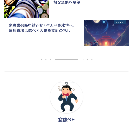
切な道筋を要望
米失業保険申請が約4年ぶり高水準へ、
雇用市場は鈍化と大規模改訂の兆し
窓際SE