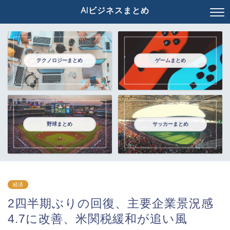
AIビジネスまとめ
テクノロジーまとめ
ゲームまとめ
野球まとめ
サッカーまとめ
経済
2四半期ぶりの回復、主要企業景況感
4.7に改善、米関税緩和が追い風