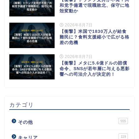
和党予備選で現職敗北、保守に地
殻変動か
2026年8月7日
【衝撃】米国で1830万人が給食
難民に？食料支援縮小で広がる格
差の危機
2026年8月7日
【衝撃】メタに5.6億ドルの賠償
命令、SNSが若年層に与える悪影
響への司法介入が決定的！
カテゴリ
555
その他
119
キャリア