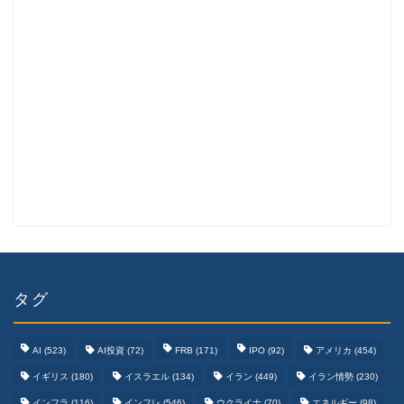
タグ
AI
(523)
AI投資
(72)
FRB
(171)
IPO
(92)
アメリカ
(454)
イギリス
(180)
イスラエル
(134)
イラン
(449)
イラン情勢
(230)
インフラ
(116)
インフレ
(546)
ウクライナ
(70)
エネルギー
(98)