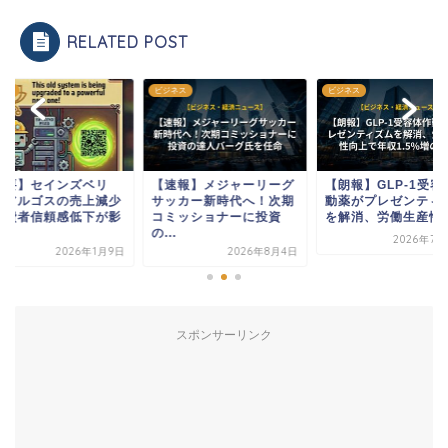
RELATED POST
ネス
ビジネス
ビジネス
重要】セインズベリ
【速報】メジャーリーグ
【朗報】GLP-1受容
、アルゴスの売上減少
サッカー新時代へ！次期
動薬がプレゼンティ
消費者信頼感低下が影
コミッショナーに投資
を解消、労働生産性..
.
の...
2026年7月
2026年1月9日
2026年8月4日
スポンサーリンク