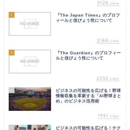
3128
view
2
『The Japan Times』のプロフ
ィールと信ぴょう性について
2188
view
3
『The Guardian』のプロフィー
ルと信ぴょう性について
2032
view
4
ビジネスの可能性を広げる！野球
情報収集を革新する「AI野球まと
め」のビジネス活用術
1941
view
5
ビジネスの可能性を広げる！テク