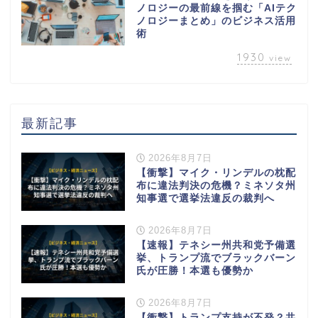
ノロジーの最前線を掴む「AIテク
ノロジーまとめ」のビジネス活用
術
1930
view
最新記事
2026年8月7日
【衝撃】マイク・リンデルの枕配
布に違法判決の危機？ミネソタ州
知事選で選挙法違反の裁判へ
2026年8月7日
【速報】テネシー州共和党予備選
挙、トランプ流でブラックバーン
氏が圧勝！本選も優勢か
2026年8月7日
【衝撃】トランプ支持が不発？共