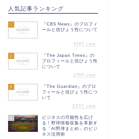
人気記事ランキング
『CBS News』のプロフィ
1
ールと信ぴょう性について
3147
view
『The Japan Times』の
2
プロフィールと信ぴょう性
について
2193
view
『The Guardian』のプロ
3
フィールと信ぴょう性につ
いて
2037
view
ビジネスの可能性を広げ
4
る！野球情報収集を革新す
る「AI野球まとめ」のビジ
ネス活用術