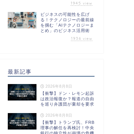
1945
view
ビジネスの可能性を広げ
5
る！テクノロジーの最前線
を掴む「AIテクノロジーま
とめ」のビジネス活用術
1936
view
最新記事
2026年8月8日
【衝撃】ドン・レモン起訴
は政治報復か？報道の自由
を巡り弁護団が棄却を要求
2026年8月8日
【衝撃】トランプ氏、FRB
理事の解任を再検討！中央
銀行の独立性が崩壊の危機