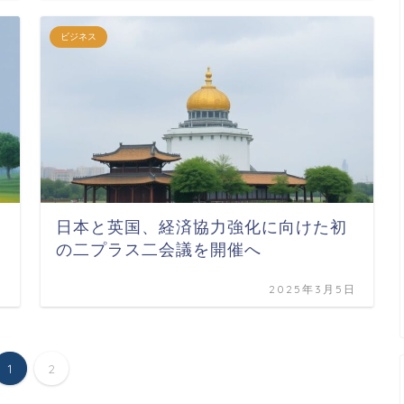
ビジネス
日本と英国、経済協力強化に向けた初
の二プラス二会議を開催へ
日
2025年3月5日
1
2