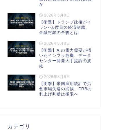
か
2026年8月8日
【衝撃】トランプ政権がイ
ランへ8度目の経済制裁、
金融封鎖の全貌とは
2026年8月8日
【衝撃】AIの電力需要が招
いたインフラ危機、データ
センター開発大手提訴の波
紋
2026年8月8日
【衝撃】米国雇用統計で労
働市場失速の兆候、FRBの
利上げ判断は極限へ
カテゴリ