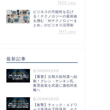
1925
view
ビジネスの可能性を広げ
5
る！テクノロジーの最前線
を掴む「AIテクノロジーま
とめ」のビジネス活用術
1917
view
最新記事
2026年8月6日
【重要】次期大統領選へ始
動！グレン・ヤンキン氏、
教育政策を武器に激戦州攻
略へ
2026年8月6日
【衝撃】チャック・エドワ
ーズ米議会下院議員、セク