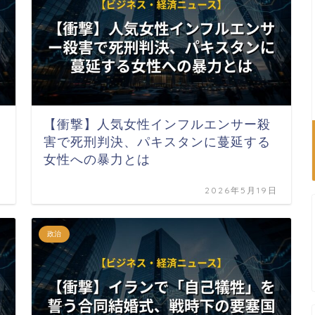
【衝撃】人気女性インフルエンサー殺
害で死刑判決、パキスタンに蔓延する
女性への暴力とは
日
2026年5月19日
政治