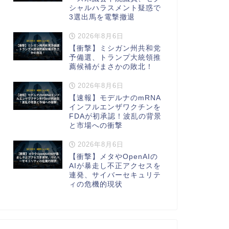
シャルハラスメント疑惑で
3選出馬を電撃撤退
2026年8月6日
【衝撃】ミシガン州共和党
予備選、トランプ大統領推
薦候補がまさかの敗北！
2026年8月6日
【速報】モデルナのmRNA
インフルエンザワクチンを
FDAが初承認！波乱の背景
と市場への衝撃
2026年8月6日
【衝撃】メタやOpenAIの
AIが暴走し不正アクセスを
連発、サイバーセキュリテ
ィの危機的現状