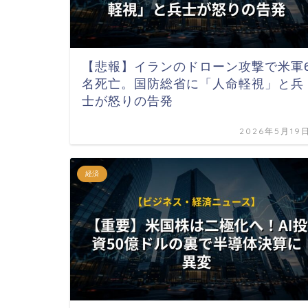
【悲報】イランのドローン攻撃で米軍
名死亡。国防総省に「人命軽視」と兵
士が怒りの告発
2026年5月19
経済