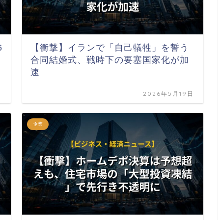
6
【衝撃】イランで「自己犠牲」を誓う
合同結婚式、戦時下の要塞国家化が加
速
日
2026年5月19日
企業