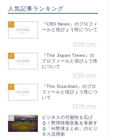
人気記事ランキング
『CBS News』のプロフィ
1
ールと信ぴょう性について
3106
view
『The Japan Times』の
2
プロフィールと信ぴょう性
について
2165
view
『The Guardian』のプロ
3
フィールと信ぴょう性につ
いて
2018
view
ビジネスの可能性を広げ
4
る！野球情報収集を革新す
る「AI野球まとめ」のビジ
ネス活用術