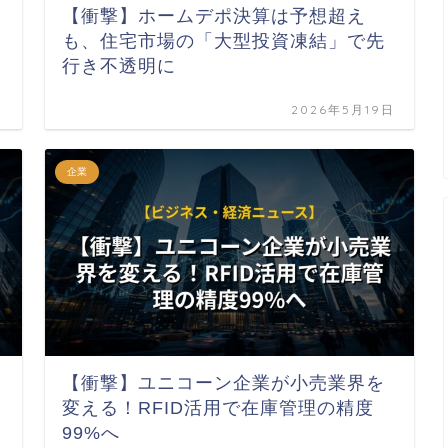
【衝撃】ホームデポ決算は予想超え
も、住宅市場の「大型投資凍結」で先
行き不透明に
日
2026年5月19日
企業
【衝撃】ユニコーン企業が小売業界を
変える！RFID活用で在庫管理の精度
99%へ