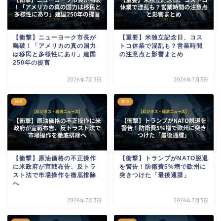
【衝撃】ニューヨーク市長が
【重要】米独立記念日、コス
喝破！「アメリカの真の国力
トコ休業で混乱も？営業時間
は移民と多様性にあり」建国
の注意点と影響まとめ
250年の提言
2026年7月3日
2026年7月3日
経済
政治
【衝撃】原油価格の不正操作
【衝撃】トランプがNATO脱退
に米政府が宣戦布告、反トラ
を警告！防衛費5%増で欧州に
スト法で市場操作を徹底排除
突きつけた「最後通牒」
へ
2026年7月3日
2026年7月3日