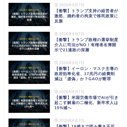
2026年8月7日
【衝撃】トランプ支持の経営者が
激怒、婚約者の拘束で移民政策に
反旗
2026年8月7日
【衝撃】トランプ政権の選挙制度
介入に司法がNO！有権者名簿開
示で21連敗の深層
2026年8月7日
【衝撃】イーロン・マスク主導の
政府効率化省、17兆円の経費削
減は「虚偽」か？GAOが断罪
2026年8月7日
【衝撃】米国労働市場でAIが引き
起こす解雇の二極化、新卒求人は
15%減へ
2026年8月7日
【衝撃】18歳まで読み書き不可