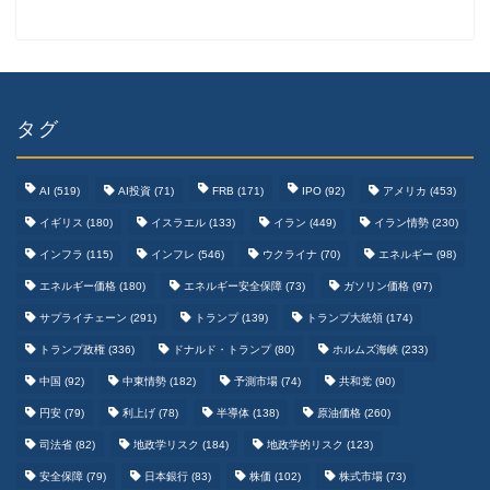
タグ
AI
(519)
AI投資
(71)
FRB
(171)
IPO
(92)
アメリカ
(453)
イギリス
(180)
イスラエル
(133)
イラン
(449)
イラン情勢
(230)
インフラ
(115)
インフレ
(546)
ウクライナ
(70)
エネルギー
(98)
エネルギー価格
(180)
エネルギー安全保障
(73)
ガソリン価格
(97)
テクノロジーまとめ
サプライチェーン
(291)
トランプ
(139)
トランプ大統領
(174)
トランプ政権
(336)
ドナルド・トランプ
(80)
ホルムズ海峡
(233)
ゲームまとめ
中国
(92)
中東情勢
(182)
予測市場
(74)
共和党
(90)
円安
(79)
利上げ
(78)
半導体
(138)
原油価格
(260)
野球まとめ
司法省
(82)
地政学リスク
(184)
地政学的リスク
(123)
安全保障
(79)
日本銀行
(83)
株価
(102)
株式市場
(73)
サッカーまとめ