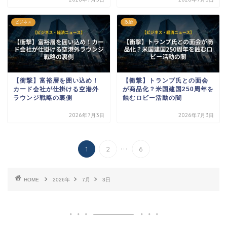
ビジネス
政治
【衝撃】富裕層を囲い込め！
【衝撃】トランプ氏との面会
カード会社が仕掛ける空港外
が商品化？米国建国250周年を
ラウンジ戦略の裏側
蝕むロビー活動の闇
2026年7月3日
2026年7月3日
...
1
2
6
HOME
2026年
7月
3日