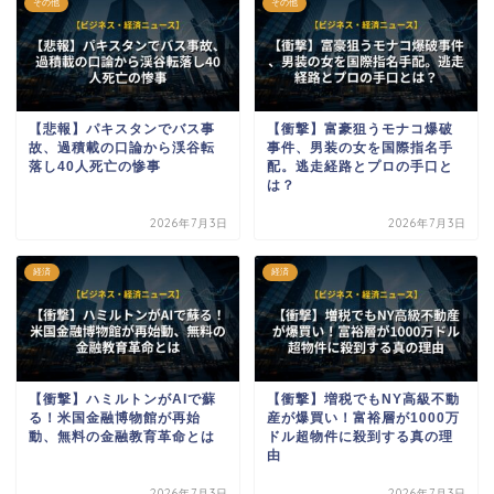
その他
その他
【悲報】パキスタンでバス事
【衝撃】富豪狙うモナコ爆破
故、過積載の口論から渓谷転
事件、男装の女を国際指名手
落し40人死亡の惨事
配。逃走経路とプロの手口と
は？
2026年7月3日
2026年7月3日
経済
経済
【衝撃】ハミルトンがAIで蘇
【衝撃】増税でもNY高級不動
る！米国金融博物館が再始
産が爆買い！富裕層が1000万
動、無料の金融教育革命とは
ドル超物件に殺到する真の理
由
2026年7月3日
2026年7月3日