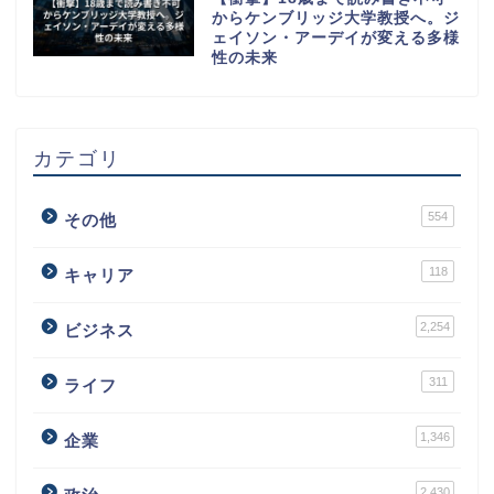
からケンブリッジ大学教授へ。ジ
ェイソン・アーデイが変える多様
性の未来
カテゴリ
554
その他
118
キャリア
2,254
ビジネス
311
ライフ
1,346
企業
2,430