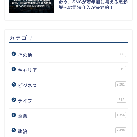
命令、SNSが若年層に与える悪影
響への司法介入が決定的！
カテゴリ
555
その他
119
キャリア
2,261
ビジネス
312
ライフ
1,356
企業
2,439
政治