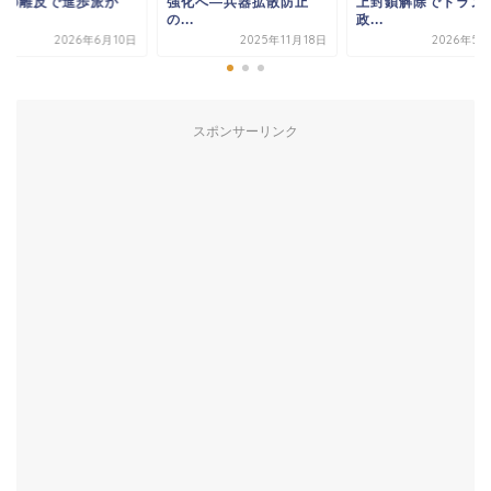
系の離反で進歩派が
強化へ―兵器拡散防止
上封鎖解除でトラン
.
の...
政...
2026年6月10日
2025年11月18日
2026年5月
スポンサーリンク