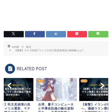
HOME
政治
【重要】カナダ外相アナンドが示す貿易多様化の新戦略とは？
RELATED POST
政治
政治
衝撃】民主党崩壊の危
台湾、量子コンピュータ
【衝撃】イランが核
？アメリカ選挙、ラテ
と半導体設備の輸出規制
へ、濃縮ウラン廃棄