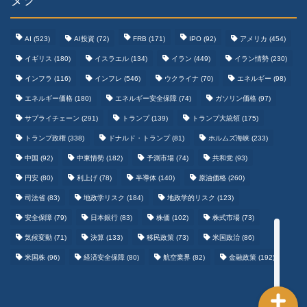
AI
(523)
AI投資
(72)
FRB
(171)
IPO
(92)
アメリカ
(454)
イギリス
(180)
イスラエル
(134)
イラン
(449)
イラン情勢
(230)
インフラ
(116)
インフレ
(546)
ウクライナ
(70)
エネルギー
(98)
エネルギー価格
(180)
エネルギー安全保障
(74)
ガソリン価格
(97)
テクノロジーまとめ
サプライチェーン
(291)
トランプ
(139)
トランプ大統領
(175)
トランプ政権
(338)
ドナルド・トランプ
(81)
ホルムズ海峡
(233)
ゲームまとめ
中国
(92)
中東情勢
(182)
予測市場
(74)
共和党
(93)
円安
(80)
利上げ
(78)
半導体
(140)
原油価格
(260)
野球まとめ
司法省
(83)
地政学リスク
(184)
地政学的リスク
(123)
安全保障
(79)
日本銀行
(83)
株価
(102)
株式市場
(73)
サッカーまとめ
気候変動
(71)
決算
(133)
移民政策
(73)
米国政治
(86)
米国株
(96)
経済安全保障
(80)
航空業界
(82)
金融政策
(192)