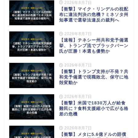
2026年8月7日
【衝撃】マイク・リンデルの枕配
布に違法判決の危機？ミネソタ州
知事選で選挙法違反の裁判へ
2026年8月7日
【速報】テネシー州共和党予備選
挙、トランプ流でブラックバーン
氏が圧勝！本選も優勢か
2026年8月7日
【衝撃】トランプ支持が不発？共
和党予備選で現職敗北、保守に地
殻変動か
2026年8月7日
【衝撃】米国で1830万人が給食
難民に？食料支援縮小で広がる格
差の危機
2026年8月7日
【衝撃】メタに5.6億ドルの賠償