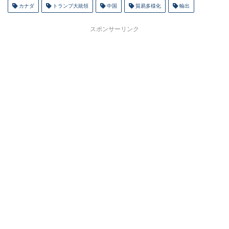
カナダ
トランプ大統領
中国
貿易多様化
輸出
スポンサーリンク