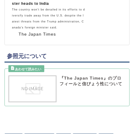
ster heads to India
The country won’t be derailed in its efforts to d
iversify trade away from the U.S. despite the l
atest threats from the Trump administration, C
anada’s foreign minister said.
The Japan Times
参照元について
『The Japan Times』のプロ
フィールと信ぴょう性について