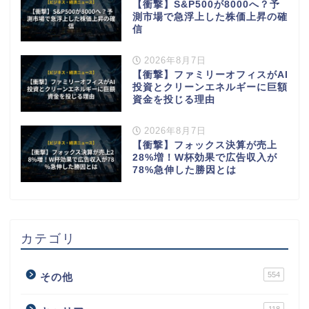
【衝撃】S&P500が8000へ？予
測市場で急浮上した株価上昇の確
信
2026年8月7日
【衝撃】ファミリーオフィスがAI
投資とクリーンエネルギーに巨額
資金を投じる理由
2026年8月7日
【衝撃】フォックス決算が売上
28%増！W杯効果で広告収入が
78%急伸した勝因とは
カテゴリ
554
その他