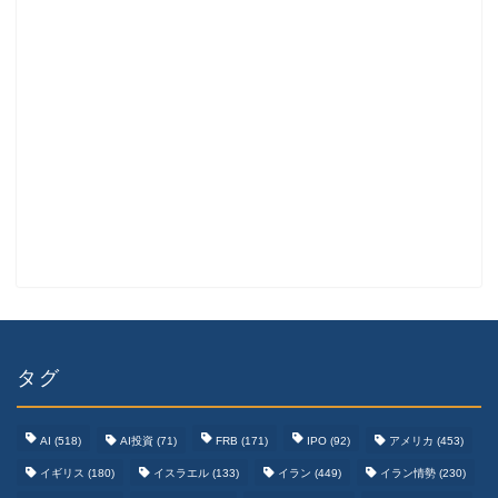
タグ
AI
(518)
AI投資
(71)
FRB
(171)
IPO
(92)
アメリカ
(453)
イギリス
(180)
イスラエル
(133)
イラン
(449)
イラン情勢
(230)