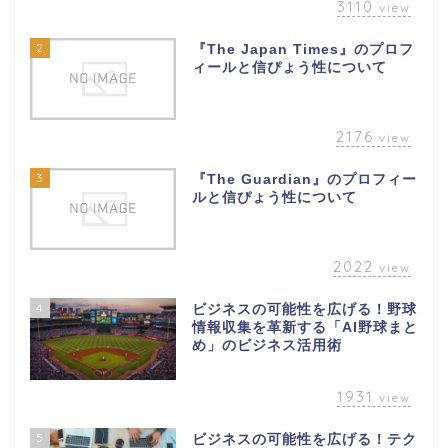
3110
view
2
『The Japan Times』のプロフ
ィールと信ぴょう性について
2176
view
3
『The Guardian』のプロフィー
ルと信ぴょう性について
2022
view
4
ビジネスの可能性を広げる！野球
情報収集を革新する「AI野球まと
め」のビジネス活用術
1931
view
5
ビジネスの可能性を広げる！テク