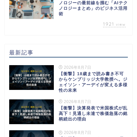
ノロジーの最前線を掴む「AIテク
ノロジーまとめ」のビジネス活用
術
1921
view
最新記事
2026年8月7日
【衝撃】18歳まで読み書き不可
からケンブリッジ大学教授へ。ジ
ェイソン・アーデイが変える多様
性の未来
2026年8月7日
【衝撃】決算発表で米国株式が乱
高下！見通し未達で株価急落の銘
柄続出の理由
2026年8月7日