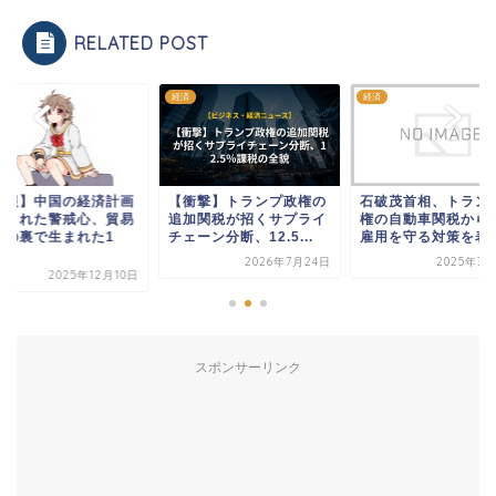
RELATED POST
経済
経済
速報】中国の経済計画
【衝撃】トランプ政権の
石破茂首相、トラン
隠された警戒心、貿易
追加関税が招くサプライ
権の自動車関税から
争の裏で生まれた1
チェーン分断、12.5...
雇用を守る対策を表
.
2026年7月24日
2025年3月
2025年12月10日
スポンサーリンク