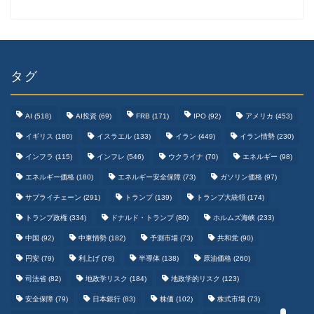
タグ
AI
(518)
AI投資
(69)
FRB
(171)
IPO
(92)
アメリカ
(453)
イギリス
(180)
イスラエル
(133)
イラン
(449)
イラン情勢
(230)
インフラ
(115)
インフレ
(546)
ウクライナ
(70)
エネルギー
(98)
エネルギー価格
(180)
エネルギー安全保障
(73)
ガソリン価格
(97)
テクノロジーまとめ
サプライチェーン
(291)
トランプ
(139)
トランプ大統領
(174)
トランプ政権
(334)
ドナルド・トランプ
(80)
ホルムズ海峡
(233)
ゲームまとめ
中国
(92)
中東情勢
(182)
予測市場
(73)
共和党
(90)
円安
(79)
利上げ
(78)
半導体
(138)
原油価格
(260)
野球まとめ
司法省
(82)
地政学リスク
(184)
地政学的リスク
(123)
安全保障
(79)
日本銀行
(83)
株価
(102)
株式市場
(73)
サッカーまとめ