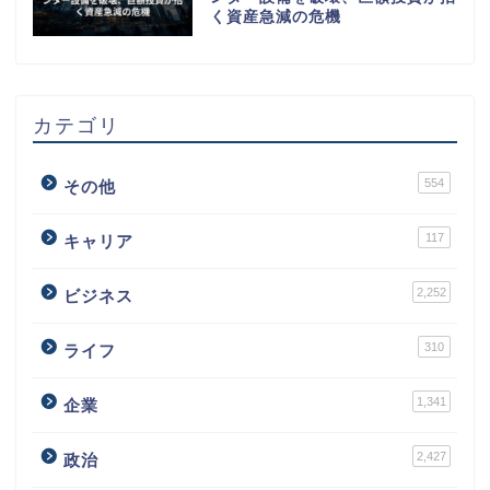
く資産急減の危機
カテゴリ
554
その他
117
キャリア
2,252
ビジネス
310
ライフ
1,341
企業
2,427
政治