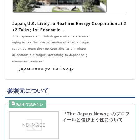
Japan, U.K. Likely to Reaffirm Energy Cooperation at 2
+2 Talks; 1st Economic ...
The Japanese and British governments are arra
nging to reaffirm the promotion of energy coope
ration between the two countries at a ministeri
al economic dialogue, according to Japanese g
overnment sources.
japannews.yomiuri.co.jp
参照元について
『The Japan News』のプロフ
ィールと信ぴょう性について