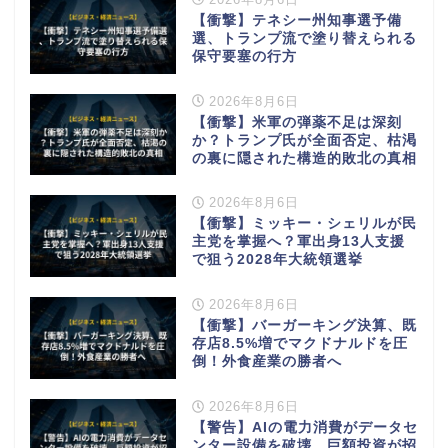
【衝撃】テネシー州知事選予備
選、トランプ流で塗り替えられる
保守要塞の行方
2026年8月6日
【衝撃】米軍の弾薬不足は深刻
か？トランプ氏が全面否定、枯渇
の裏に隠された構造的敗北の真相
2026年8月6日
【衝撃】ミッキー・シェリルが民
主党を掌握へ？軍出身13人支援
で狙う2028年大統領選挙
2026年8月6日
【衝撃】バーガーキング決算、既
存店8.5%増でマクドナルドを圧
倒！外食産業の勝者へ
2026年8月6日
【警告】AIの電力消費がデータセ
ンター設備を破壊、巨額投資が招