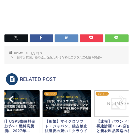
HOME
ビジネス
日本と英国、経済協力強化に向けた初の二プラス二会議を開催へ
RELATED POST
ネス
ビジネス
ビジネス
速報】USPS郵便料金
【衝撃】マイクロソフ
【速報】パウンドラ
%値上げへ！燃料高騰
ト・ジャパン、独占禁止
再建計画！149店舗
営難、2027年...
法違反の疑い！クラウド
と新衣料品戦略の行