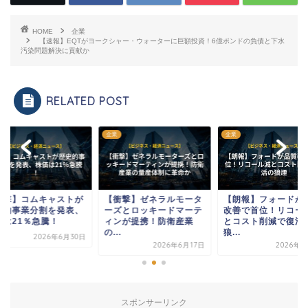
HOME
企業
【速報】EQTがヨークシャー・ウォーターに巨額投資！6億ポンドの負債と下水
汚染問題解決に貢献か
RELATED POST
企業
企業
衝撃】コムキャストが
【衝撃】ゼネラルモータ
【朗報】フォードが
史的事業分割を発表、
ーズとロッキードマーテ
改善で首位！リコー
価は21％急騰！
ィンが提携！防衛産業
とコスト削減で復活
の...
狼...
2026年6月30日
2026年6月17日
2026年7
スポンサーリンク