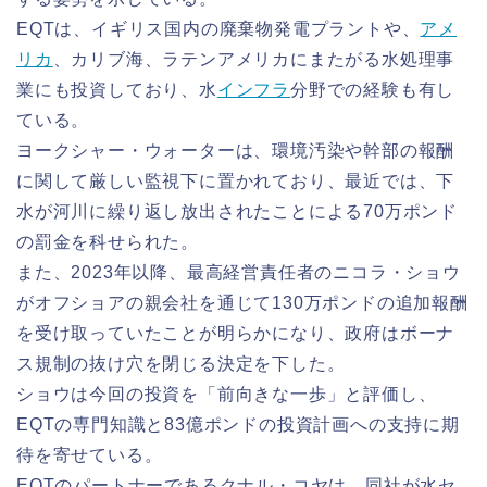
EQTは、イギリス国内の廃棄物発電プラントや、
アメ
リカ
、カリブ海、ラテンアメリカにまたがる水処理事
業にも投資しており、水
インフラ
分野での経験も有し
ている。
ヨークシャー・ウォーターは、環境汚染や幹部の報酬
に関して厳しい監視下に置かれており、最近では、下
水が河川に繰り返し放出されたことによる70万ポンド
の罰金を科せられた。
また、2023年以降、最高経営責任者のニコラ・ショウ
がオフショアの親会社を通じて130万ポンドの追加報酬
を受け取っていたことが明らかになり、政府はボーナ
ス規制の抜け穴を閉じる決定を下した。
ショウは今回の投資を「前向きな一歩」と評価し、
EQTの専門知識と83億ポンドの投資計画への支持に期
待を寄せている。
EQTのパートナーであるクナル・コヤは、同社が水セ