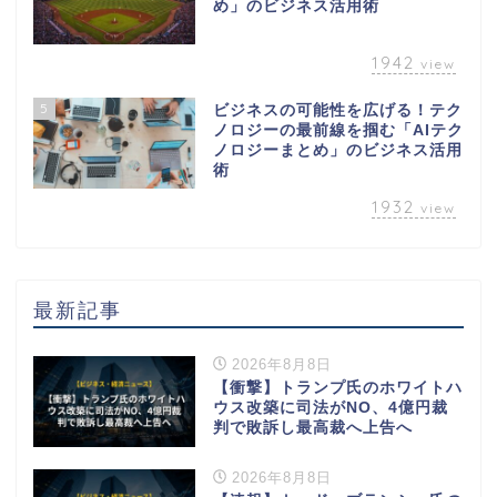
め」のビジネス活用術
1942
view
5
ビジネスの可能性を広げる！テク
ノロジーの最前線を掴む「AIテク
ノロジーまとめ」のビジネス活用
術
1932
view
最新記事
2026年8月8日
【衝撃】トランプ氏のホワイトハ
ウス改築に司法がNO、4億円裁
判で敗訴し最高裁へ上告へ
2026年8月8日