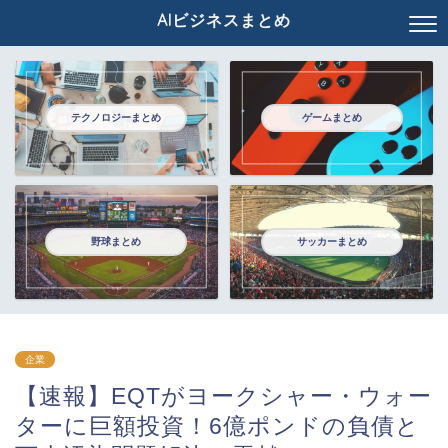
AIビジネスまとめ
テクノロジーまとめ
ゲームまとめ
野球まとめ
サッカーまとめ
企業
【速報】EQTがヨークシャー・ウォー
ターに巨額投資！6億ポンドの負債と