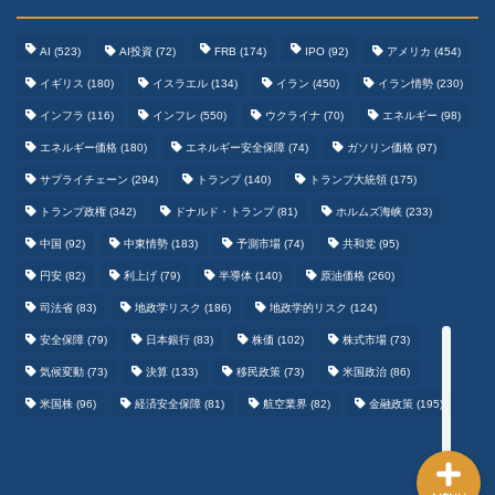
AI
(523)
AI投資
(72)
FRB
(174)
IPO
(92)
アメリカ
(454)
イギリス
(180)
イスラエル
(134)
イラン
(450)
イラン情勢
(230)
インフラ
(116)
インフレ
(550)
ウクライナ
(70)
エネルギー
(98)
エネルギー価格
(180)
エネルギー安全保障
(74)
ガソリン価格
(97)
テクノロジーまとめ
サプライチェーン
(294)
トランプ
(140)
トランプ大統領
(175)
トランプ政権
(342)
ドナルド・トランプ
(81)
ホルムズ海峡
(233)
ゲームまとめ
中国
(92)
中東情勢
(183)
予測市場
(74)
共和党
(95)
円安
(82)
利上げ
(79)
半導体
(140)
原油価格
(260)
野球まとめ
司法省
(83)
地政学リスク
(186)
地政学的リスク
(124)
安全保障
(79)
日本銀行
(83)
株価
(102)
株式市場
(73)
サッカーまとめ
気候変動
(73)
決算
(133)
移民政策
(73)
米国政治
(86)
米国株
(96)
経済安全保障
(81)
航空業界
(82)
金融政策
(195)