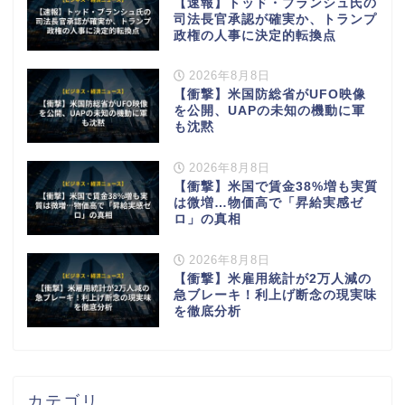
【速報】トッド・ブランシュ氏の
司法長官承認が確実か、トランプ
政権の人事に決定的転換点
2026年8月8日
【衝撃】米国防総省がUFO映像
を公開、UAPの未知の機動に軍
も沈黙
2026年8月8日
【衝撃】米国で賃金38%増も実質
は微増…物価高で「昇給実感ゼ
ロ」の真相
2026年8月8日
【衝撃】米雇用統計が2万人減の
急ブレーキ！利上げ断念の現実味
を徹底分析
カテゴリ