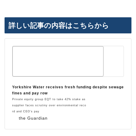
詳しい記事の内容はこちらから
Yorkshire Water receives fresh funding despite sewage
fines and pay row
Private equity group EQT to take 42% stake as
supplier faces scrutiny over environmental reco
rd and CEO’s pay
the Guardian