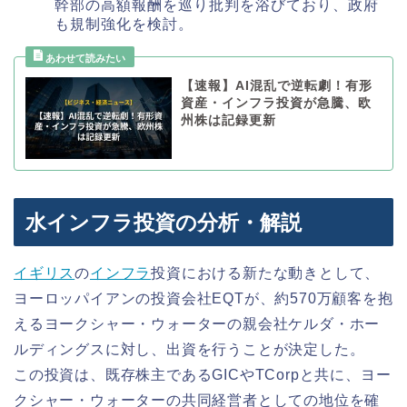
幹部の高額報酬を巡り批判を浴びており、政府
も規制強化を検討。
【速報】AI混乱で逆転劇！有形
資産・インフラ投資が急騰、欧
州株は記録更新
水インフラ投資の分析・解説
イギリス
の
インフラ
投資における新たな動きとして、
ヨーロッパイアンの投資会社EQTが、約570万顧客を抱
えるヨークシャー・ウォーターの親会社ケルダ・ホー
ルディングスに対し、出資を行うことが決定した。
この投資は、既存株主であるGICやTCorpと共に、ヨー
クシャー・ウォーターの共同経営者としての地位を確