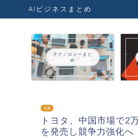
AIビジネスまとめ
テクノロジーまと
め
企業
トヨタ、中国市場で2
を発売し競争力強化へ