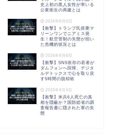
史上初の黒人女性が率いる
公衆衛生の再建とは
2026年8月6日
【衝撃】トランプ氏搭乗マ
リーンワンでニアミス発
生！航空管制の失態が招い
た危機的状況とは
2026年8月6日
【衝撃】SNS依存の若者が
ダムフォンへ回帰、デジタ
ルデトックスで心を取り戻
す5時間の脱却術
2026年8月6日
【衝撃】米兵6人死亡の真
相を隠蔽か？国防総省の調
査報告書に隠された軍の失
態