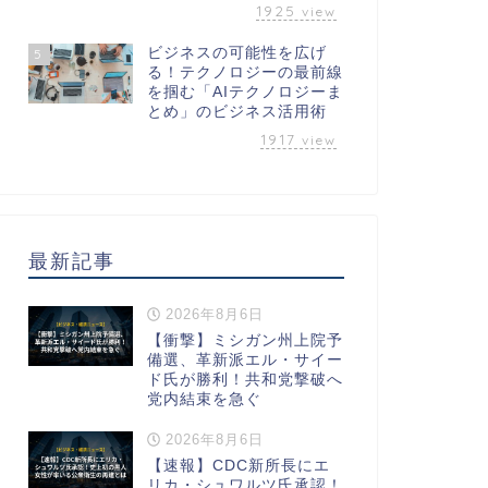
1925
view
ビジネスの可能性を広げ
5
る！テクノロジーの最前線
を掴む「AIテクノロジーま
とめ」のビジネス活用術
1917
view
最新記事
2026年8月6日
【衝撃】ミシガン州上院予
備選、革新派エル・サイー
ド氏が勝利！共和党撃破へ
党内結束を急ぐ
2026年8月6日
【速報】CDC新所長にエ
リカ・シュワルツ氏承認！