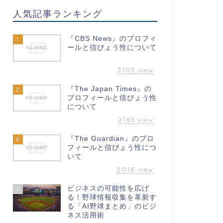
人気記事ランキング
『CBS News』のプロフィ
1
ールと信ぴょう性について
3103
view
『The Japan Times』の
2
プロフィールと信ぴょう性
について
2163
view
『The Guardian』のプロ
3
フィールと信ぴょう性につ
いて
2018
view
ビジネスの可能性を広げ
4
る！野球情報収集を革新す
る「AI野球まとめ」のビジ
ネス活用術