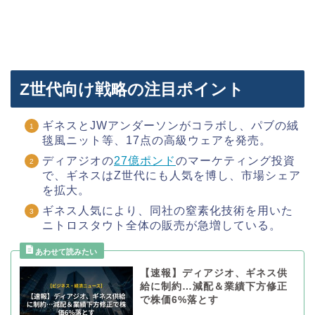
Z世代向け戦略の注目ポイント
ギネスとJWアンダーソンがコラボし、パブの絨
毯風ニット等、17点の高級ウェアを発売。
ディアジオの
27億ポンド
のマーケティング投資
で、ギネスはZ世代にも人気を博し、市場シェア
を拡大。
ギネス人気により、同社の窒素化技術を用いた
ニトロスタウト全体の販売が急増している。
【速報】ディアジオ、ギネス供
給に制約…減配＆業績下方修正
で株価6%落とす