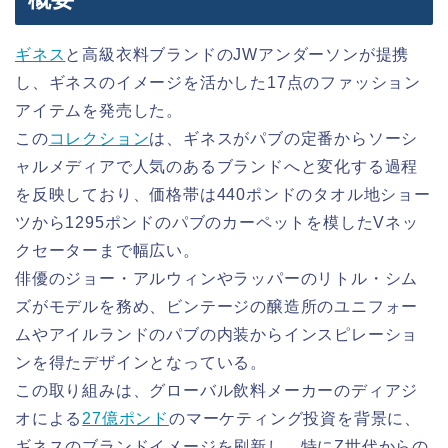
ギネス
と高級衣料ブランドのJWアンダーソンが提携
し、ギネスのイメージを活かした17点のファッション
アイテムを発売した。
この
コレクション
は、ギネスがパブの定番からソーシ
ャルメディアで人気のあるブランドへと変化する過程
を反映しており、価格帯は440ポンドのタオル地ショー
ツから1295ポンドのパブのカーペットを模したVネッ
クセーターまで幅広い。
俳優のジョー・アルウィンやラッパーのリトル・シム
ズがモデルを務め、ビンテージの醸造所のユニフォー
ムやアイルランドのパブの内装からインスピレーショ
ンを得たデザインとなっている。
この取り組みは、グローバル飲料メーカーのディアジ
オによる
27億ポンド
のマーケティング投資を背景に、
ギネスのブランドイメージを刷新し、特にZ世代からの