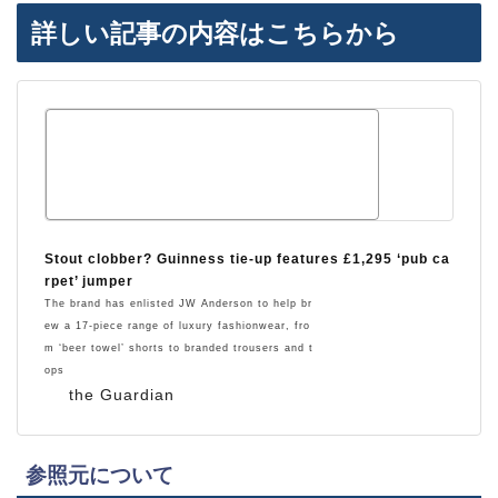
詳しい記事の内容はこちらから
Stout clobber? Guinness tie-up features £1,295 ‘pub ca
rpet’ jumper
The brand has enlisted JW Anderson to help br
ew a 17-piece range of luxury fashionwear, fro
m ‘beer towel’ shorts to branded trousers and t
ops
the Guardian
参照元について