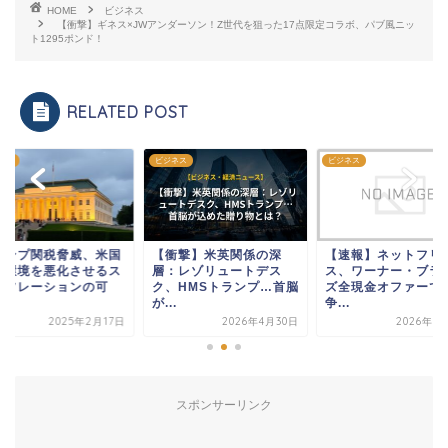
HOME
ビジネス
【衝撃】ギネス×JWアンダーソン！Z世代を狙った17点限定コラボ、パブ風ニッ
ト1295ポンド！
RELATED POST
ネス
ビジネス
ビジネス
ランプ関税脅威、米国
【衝撃】米英関係の深
【速報】ネットフリ
資環境を悪化させるス
層：レゾリュートデス
ス、ワーナー・ブラ
グフレーションの可
ク、HMSトランプ…首脳
ズ全現金オファーで
.
が...
争...
2025年2月17日
2026年4月30日
2026年1
スポンサーリンク