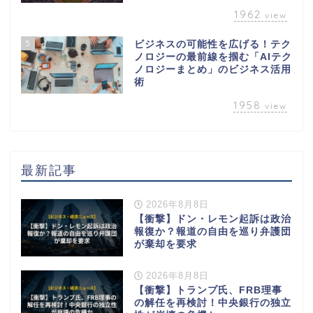
1962
view
5
ビジネスの可能性を広げる！テク
ノロジーの最前線を掴む「AIテク
ノロジーまとめ」のビジネス活用
術
1958
view
最新記事
2026年8月8日
【衝撃】ドン・レモン起訴は政治
報復か？報道の自由を巡り弁護団
が棄却を要求
2026年8月8日
【衝撃】トランプ氏、FRB理事
の解任を再検討！中央銀行の独立