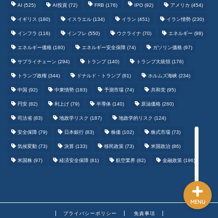
AI
(525)
AI投資
(72)
FRB
(176)
IPO
(92)
アメリカ
(454)
イギリス
(180)
イスラエル
(134)
イラン
(451)
イラン情勢
(230)
インフラ
(116)
インフレ
(550)
ウクライナ
(70)
エネルギー
(98)
エネルギー価格
(180)
エネルギー安全保障
(74)
ガソリン価格
(97)
テクノロジーまとめ
サプライチェーン
(294)
トランプ
(140)
トランプ大統領
(176)
トランプ政権
(344)
ドナルド・トランプ
(81)
ホルムズ海峡
(234)
ゲームまとめ
中国
(92)
中東情勢
(183)
予測市場
(74)
共和党
(95)
円安
(82)
利上げ
(79)
半導体
(140)
原油価格
(260)
野球まとめ
司法省
(83)
地政学リスク
(187)
地政学的リスク
(124)
安全保障
(79)
日本銀行
(83)
株価
(102)
株式市場
(73)
サッカーまとめ
気候変動
(73)
決算
(133)
移民政策
(73)
米国政治
(86)
米国株
(97)
経済安全保障
(81)
航空業界
(82)
金融政策
(196)
MENU
プライバシーポリシー
免責事項