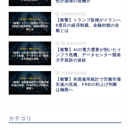
性が崩壊の危機か
2026年8月8日
【衝撃】トランプ政権がイランへ
8度目の経済制裁、金融封鎖の全
貌とは
2026年8月8日
【衝撃】AIの電力需要が招いたイ
ンフラ危機、データセンター開発
大手提訴の波紋
2026年8月8日
【衝撃】米国雇用統計で労働市場
失速の兆候、FRBの利上げ判断
は極限へ
カテゴリ