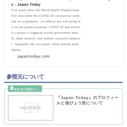
s - Japan Today
Five years after the World Health Organization
first described the COVID-19 coronavirus outbr
eak as a pandemic, its effects are still being fe
lt on the global economy. COVID-19 and efforts
to contain it triggered record government debt,
hit labor markets and shifted consumer behavio
r. Inequality has increased, while remote work,
digital…
japantoday.com
参照元について
『Japan Today』のプロフィー
ルと信ぴょう性について