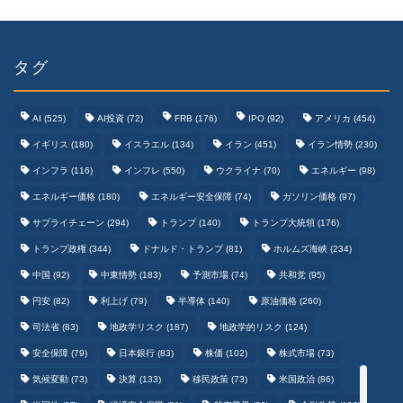
タグ
AI
(525)
AI投資
(72)
FRB
(176)
IPO
(92)
アメリカ
(454)
イギリス
(180)
イスラエル
(134)
イラン
(451)
イラン情勢
(230)
インフラ
(116)
インフレ
(550)
ウクライナ
(70)
エネルギー
(98)
エネルギー価格
(180)
エネルギー安全保障
(74)
ガソリン価格
(97)
テクノロジーまとめ
サプライチェーン
(294)
トランプ
(140)
トランプ大統領
(176)
トランプ政権
(344)
ドナルド・トランプ
(81)
ホルムズ海峡
(234)
ゲームまとめ
中国
(92)
中東情勢
(183)
予測市場
(74)
共和党
(95)
円安
(82)
利上げ
(79)
半導体
(140)
原油価格
(260)
野球まとめ
司法省
(83)
地政学リスク
(187)
地政学的リスク
(124)
安全保障
(79)
日本銀行
(83)
株価
(102)
株式市場
(73)
サッカーまとめ
気候変動
(73)
決算
(133)
移民政策
(73)
米国政治
(86)