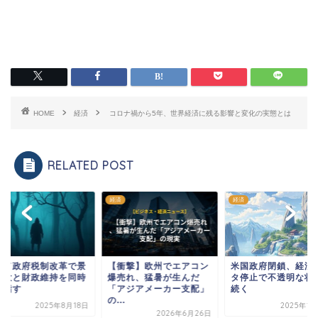
HOME
経済
コロナ禍から5年、世界経済に残る影響と変化の実態とは
RELATED POST
経済
経済
ンド政府税制改革で景
【衝撃】欧州でエアコン
米国政府閉鎖、経済
拡大と財政維持を同時
爆売れ、猛暑が生んだ
タ停止で不透明な状
目指す
「アジアメーカー支配」
続く
の...
2025年8月18日
2025年1
2026年6月26日