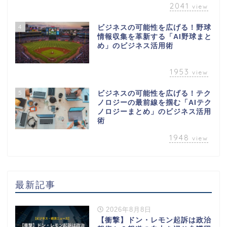
2041
view
4
ビジネスの可能性を広げる！野球
情報収集を革新する「AI野球まと
め」のビジネス活用術
1953
view
5
ビジネスの可能性を広げる！テク
ノロジーの最前線を掴む「AIテク
ノロジーまとめ」のビジネス活用
術
1948
view
最新記事
2026年8月8日
【衝撃】ドン・レモン起訴は政治