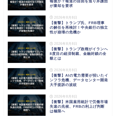
報復か？報道の自由を巡り弁護団
が棄却を要求
2026年8月8日
【衝撃】トランプ氏、FRB理事
の解任を再検討！中央銀行の独立
性が崩壊の危機か
2026年8月8日
【衝撃】トランプ政権がイランへ
8度目の経済制裁、金融封鎖の全
貌とは
2026年8月8日
【衝撃】AIの電力需要が招いたイ
ンフラ危機、データセンター開発
大手提訴の波紋
2026年8月8日
【衝撃】米国雇用統計で労働市場
失速の兆候、FRBの利上げ判断
は極限へ