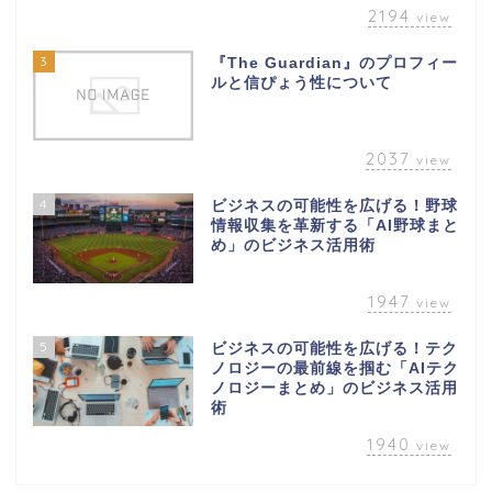
2194
view
3
『The Guardian』のプロフィー
ルと信ぴょう性について
2037
view
4
ビジネスの可能性を広げる！野球
情報収集を革新する「AI野球まと
め」のビジネス活用術
1947
view
5
ビジネスの可能性を広げる！テク
ノロジーの最前線を掴む「AIテク
ノロジーまとめ」のビジネス活用
術
1940
view