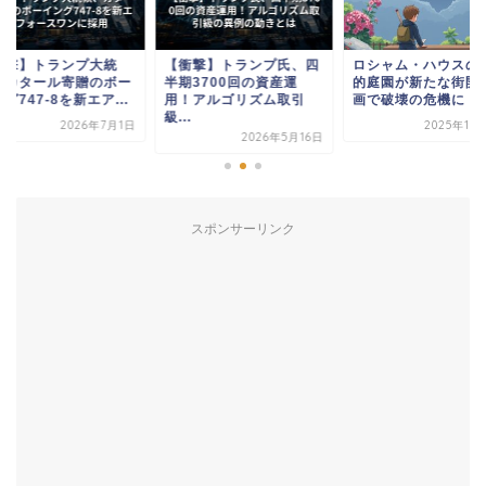
衝撃】トランプ大統
【衝撃】トランプ氏、四
ロシャム・ハウスの
、カタール寄贈のボー
半期3700回の資産運
的庭園が新たな街開
グ747-8を新エア...
用！アルゴリズム取引
画で破壊の危機に
級...
2026年7月1日
2025年10
2026年5月16日
スポンサーリンク