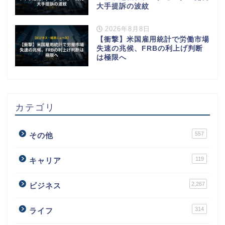
大手提訴の波紋
2026年8月8日
【衝撃】米国雇用統計で労働市場
失速の兆候、FRBの利上げ判断
は極限へ
カテゴリ
557
その他
119
キャリア
2,267
ビジネス
314
ライフ