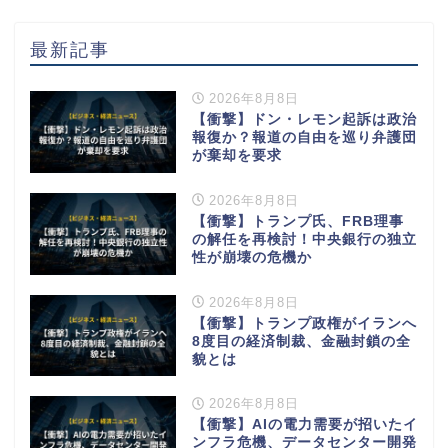
最新記事
2026年8月8日
【衝撃】ドン・レモン起訴は政治
報復か？報道の自由を巡り弁護団
が棄却を要求
2026年8月8日
【衝撃】トランプ氏、FRB理事
の解任を再検討！中央銀行の独立
性が崩壊の危機か
2026年8月8日
【衝撃】トランプ政権がイランへ
8度目の経済制裁、金融封鎖の全
貌とは
2026年8月8日
【衝撃】AIの電力需要が招いたイ
ンフラ危機、データセンター開発