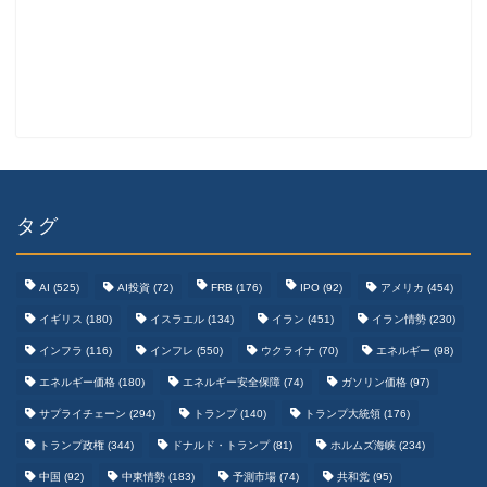
タグ
AI
(525)
AI投資
(72)
FRB
(176)
IPO
(92)
アメリカ
(454)
イギリス
(180)
イスラエル
(134)
イラン
(451)
イラン情勢
(230)
インフラ
(116)
インフレ
(550)
ウクライナ
(70)
エネルギー
(98)
エネルギー価格
(180)
エネルギー安全保障
(74)
ガソリン価格
(97)
テクノロジーまとめ
サプライチェーン
(294)
トランプ
(140)
トランプ大統領
(176)
トランプ政権
(344)
ドナルド・トランプ
(81)
ホルムズ海峡
(234)
ゲームまとめ
中国
(92)
中東情勢
(183)
予測市場
(74)
共和党
(95)