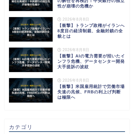
の解任を再検討！中央銀行の独立
性が崩壊の危機か
2026年8月8日
【衝撃】トランプ政権がイランへ
8度目の経済制裁、金融封鎖の全
貌とは
2026年8月8日
【衝撃】AIの電力需要が招いたイ
ンフラ危機、データセンター開発
大手提訴の波紋
2026年8月8日
【衝撃】米国雇用統計で労働市場
失速の兆候、FRBの利上げ判断
は極限へ
カテゴリ