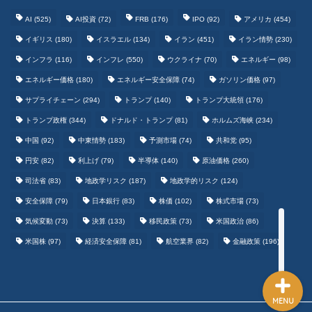
AI
(525)
AI投資
(72)
FRB
(176)
IPO
(92)
アメリカ
(454)
イギリス
(180)
イスラエル
(134)
イラン
(451)
イラン情勢
(230)
インフラ
(116)
インフレ
(550)
ウクライナ
(70)
エネルギー
(98)
エネルギー価格
(180)
エネルギー安全保障
(74)
ガソリン価格
(97)
テクノロジーまとめ
サプライチェーン
(294)
トランプ
(140)
トランプ大統領
(176)
トランプ政権
(344)
ドナルド・トランプ
(81)
ホルムズ海峡
(234)
ゲームまとめ
中国
(92)
中東情勢
(183)
予測市場
(74)
共和党
(95)
円安
(82)
利上げ
(79)
半導体
(140)
原油価格
(260)
野球まとめ
司法省
(83)
地政学リスク
(187)
地政学的リスク
(124)
安全保障
(79)
日本銀行
(83)
株価
(102)
株式市場
(73)
サッカーまとめ
気候変動
(73)
決算
(133)
移民政策
(73)
米国政治
(86)
米国株
(97)
経済安全保障
(81)
航空業界
(82)
金融政策
(196)
MENU