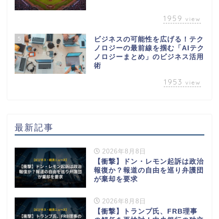
1959
view
5
ビジネスの可能性を広げる！テク
ノロジーの最前線を掴む「AIテク
ノロジーまとめ」のビジネス活用
術
1953
view
最新記事
2026年8月8日
【衝撃】ドン・レモン起訴は政治
報復か？報道の自由を巡り弁護団
が棄却を要求
2026年8月8日
【衝撃】トランプ氏、FRB理事