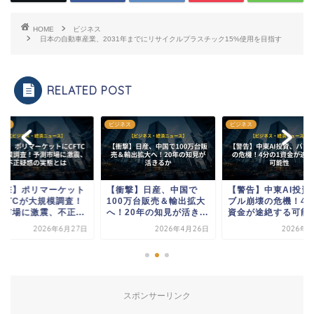
HOME
ビジネス
日本の自動車産業、2031年までにリサイクルプラスチック15%使用を目指す
RELATED POST
ネス
ビジネス
ビジネス
衝撃】ポリマーケット
【衝撃】日産、中国で
【警告】中東AI投資
CFTCが大規模調査！
100万台販売＆輸出拡大
ブル崩壊の危機！4分
測市場に激震、不正...
へ！20年の知見が活き...
資金が途絶する可能..
2026年6月27日
2026年4月26日
2026年5
スポンサーリンク