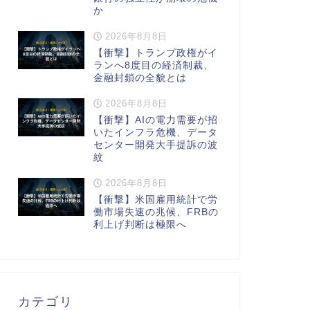
か
2026年8月8日
【衝撃】トランプ政権がイ
ランへ8度目の経済制裁、
金融封鎖の全貌とは
2026年8月8日
【衝撃】AIの電力需要が招
いたインフラ危機、データ
センター開発大手提訴の波
紋
2026年8月8日
【衝撃】米国雇用統計で労
働市場失速の兆候、FRBの
利上げ判断は極限へ
カテゴリ