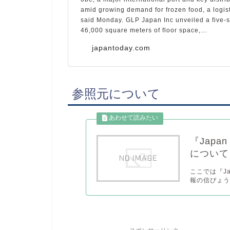
amid growing demand for frozen food, a logis
said Monday. GLP Japan Inc unveiled a five-st
46,000 square meters of floor space,…
japantoday.com
参照元について
『Japa
について
ここでは『J
報の信ぴょう