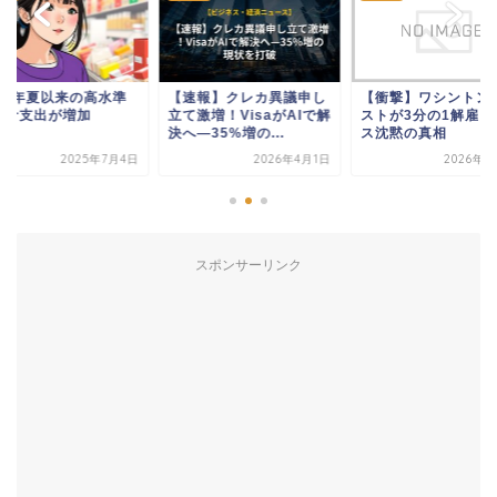
022年夏以来の高水準
【速報】クレカ異議申し
【衝撃】ワシントン
家計支出が増加
立て激増！VisaがAIで解
ストが3分の1解雇、
決へ—35%増の...
ス沈黙の真相
2025年7月4日
2026年4月1日
2026年2
スポンサーリンク