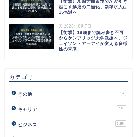
【衝撃】米国労働市場でAIが引き
起こす解雇の二極化、新卒求人は
15%減へ
2026年8月7日
【衝撃】18歳まで読み書き不可
からケンブリッジ大学教授へ。ジ
ェイソン・アーデイが変える多様
性の未来
カテゴリ
554
その他
118
キャリア
2,254
ビジネス