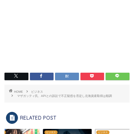
HOME
ビジネス
マザガッティ氏、APIとの訴訟で不正疑惑を否定し北海資産取得は順調
RELATED POST
ネス
ビジネス
ビジネス