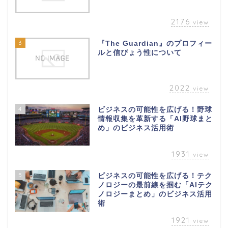
2176
view
3
『The Guardian』のプロフィー
ルと信ぴょう性について
2022
view
4
ビジネスの可能性を広げる！野球
情報収集を革新する「AI野球まと
め」のビジネス活用術
1931
view
5
ビジネスの可能性を広げる！テク
ノロジーの最前線を掴む「AIテク
ノロジーまとめ」のビジネス活用
術
1921
view