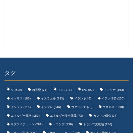
タグ
AI
(519)
AI投資
(71)
FRB
(171)
IPO
(92)
アメリカ
(453)
イギリス
(180)
イスラエル
(133)
イラン
(449)
イラン情勢
(230)
インフラ
(115)
インフレ
(546)
ウクライナ
(70)
エネルギー
(98)
エネルギー価格
(180)
エネルギー安全保障
(73)
ガソリン価格
(97)
テクノロジーまとめ
サプライチェーン
(291)
トランプ
(139)
トランプ大統領
(174)
トランプ政権
(336)
ドナルド・トランプ
(80)
ホルムズ海峡
(233)