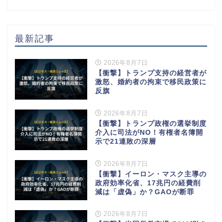
最新記事
2026年8月7日
【衝撃】トランプ支持の経営者が
激怒、婚約者の拘束で移民政策に
反旗
2026年8月7日
【衝撃】トランプ政権の選挙制度
介入に司法がNO！有権者名簿開
示で21連敗の深層
2026年8月7日
【衝撃】イーロン・マスク主導の
政府効率化省、17兆円の経費削
減は「虚偽」か？GAOが断罪
2026年8月7日