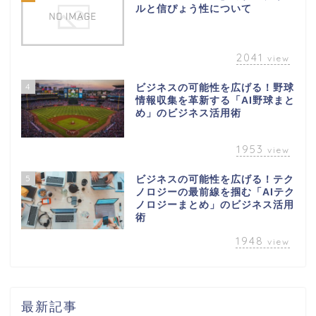
ルと信ぴょう性について
2041
view
4
ビジネスの可能性を広げる！野球
情報収集を革新する「AI野球まと
め」のビジネス活用術
1953
view
5
ビジネスの可能性を広げる！テク
ノロジーの最前線を掴む「AIテク
ノロジーまとめ」のビジネス活用
術
1948
view
最新記事