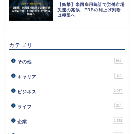
【衝撃】米国雇用統計で労働市場
失速の兆候、FRBの利上げ判断
は極限へ
カテゴリ
557
その他
119
キャリア
2,267
ビジネス
314
ライフ
1,358
企業