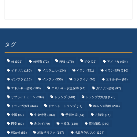
タグ
AI
(525)
AI投資
(72)
FRB
(176)
IPO
(92)
アメリカ
(454)
イギリス
(180)
イスラエル
(134)
イラン
(451)
イラン情勢
(230)
インフラ
(116)
インフレ
(550)
ウクライナ
(70)
エネルギー
(98)
エネルギー価格
(180)
エネルギー安全保障
(74)
ガソリン価格
(97)
テクノロジーまとめ
サプライチェーン
(294)
トランプ
(140)
トランプ大統領
(176)
トランプ政権
(344)
ドナルド・トランプ
(81)
ホルムズ海峡
(234)
ゲームまとめ
中国
(92)
中東情勢
(183)
予測市場
(74)
共和党
(95)
円安
(82)
利上げ
(79)
半導体
(140)
原油価格
(260)
野球まとめ
司法省
(83)
地政学リスク
(187)
地政学的リスク
(124)