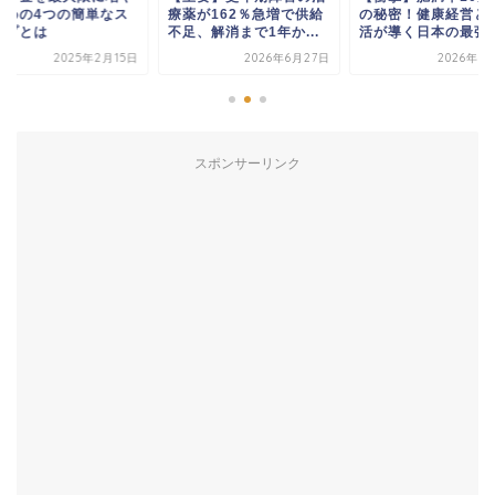
ための4つの簡単なス
療薬が162％急増で供給
の秘密！健康経営と
ップとは
不足、解消まで1年か...
活が導く日本の最強戦.
2025年2月15日
2026年6月27日
2026年6
スポンサーリンク