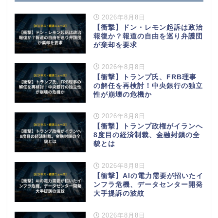
2026年8月8日
【衝撃】ドン・レモン起訴は政治
報復か？報道の自由を巡り弁護団
が棄却を要求
2026年8月8日
【衝撃】トランプ氏、FRB理事
の解任を再検討！中央銀行の独立
性が崩壊の危機か
2026年8月8日
【衝撃】トランプ政権がイランへ
8度目の経済制裁、金融封鎖の全
貌とは
2026年8月8日
【衝撃】AIの電力需要が招いたイ
ンフラ危機、データセンター開発
大手提訴の波紋
2026年8月8日