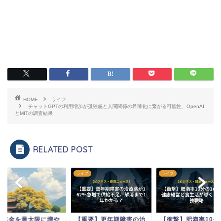
HOME
ライフ
チャットGPTの利用増加が孤独感と人間関係の希薄化に繋がる可能性、OpenAI
とMITの調査結果
RELATED POST
フ
ライフ
ライフ
民年金を最大限に増や
【重要】更年期障害の治
【衝撃】肥満率10分