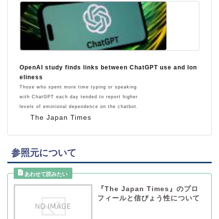
OpenAI study finds links between ChatGPT use and lon
eliness
Those who spent more time typing or speaking
with ChatGPT each day tended to report higher
levels of emotional dependence on the chatbot.
The Japan Times
参照元について
『The Japan Times』のプロ
フィールと信ぴょう性について