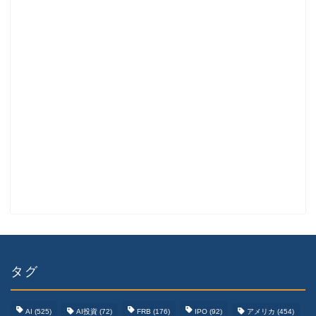
タグ
AI
(525)
AI投資
(72)
FRB
(176)
IPO
(92)
アメリカ
(454)