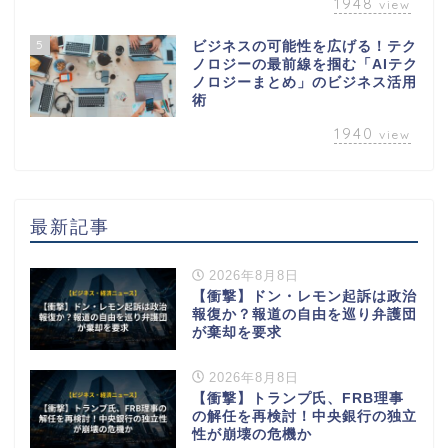
1948
view
5
ビジネスの可能性を広げる！テク
ノロジーの最前線を掴む「AIテク
ノロジーまとめ」のビジネス活用
術
1940
view
最新記事
2026年8月8日
【衝撃】ドン・レモン起訴は政治
報復か？報道の自由を巡り弁護団
が棄却を要求
2026年8月8日
【衝撃】トランプ氏、FRB理事
の解任を再検討！中央銀行の独立
性が崩壊の危機か