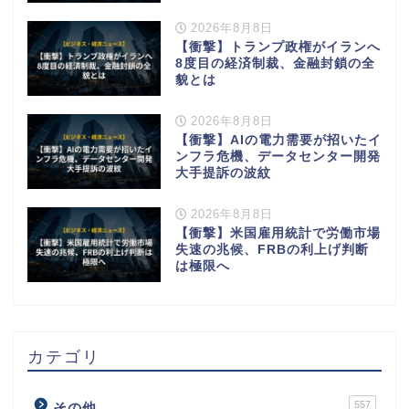
2026年8月8日
【衝撃】トランプ政権がイランへ
8度目の経済制裁、金融封鎖の全
貌とは
2026年8月8日
【衝撃】AIの電力需要が招いたイ
ンフラ危機、データセンター開発
大手提訴の波紋
2026年8月8日
【衝撃】米国雇用統計で労働市場
失速の兆候、FRBの利上げ判断
は極限へ
カテゴリ
557
その他