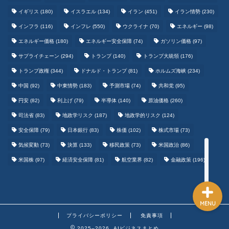
イギリス
(180)
イスラエル
(134)
イラン
(451)
イラン情勢
(230)
インフラ
(116)
インフレ
(550)
ウクライナ
(70)
エネルギー
(98)
エネルギー価格
(180)
エネルギー安全保障
(74)
ガソリン価格
(97)
テクノロジーまとめ
サプライチェーン
(294)
トランプ
(140)
トランプ大統領
(176)
トランプ政権
(344)
ドナルド・トランプ
(81)
ホルムズ海峡
(234)
ゲームまとめ
中国
(92)
中東情勢
(183)
予測市場
(74)
共和党
(95)
円安
(82)
利上げ
(79)
半導体
(140)
原油価格
(260)
野球まとめ
司法省
(83)
地政学リスク
(187)
地政学的リスク
(124)
安全保障
(79)
日本銀行
(83)
株価
(102)
株式市場
(73)
サッカーまとめ
気候変動
(73)
決算
(133)
移民政策
(73)
米国政治
(86)
米国株
(97)
経済安全保障
(81)
航空業界
(82)
金融政策
(196)
MENU
プライバシーポリシー
免責事項
2025–2026 AIビジネスまとめ