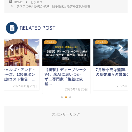
HOME
ビジネス
テスラの欧州販売が半減、競争激化とモデル交代が影響
RELATED POST
ネス
ビジネス
ビジネス
ッチェルズ・アンド・
【衝撃】ディープシーク
7月米小売は堅調、
トラーズ、130億ポン
V4、米AIに追いつか
の影響和らぎ景気の
の追加コスト警告 ...
ず…専門家「格差は依
然...
2025年11月29日
2025年8
2026年4月25日
スポンサーリンク