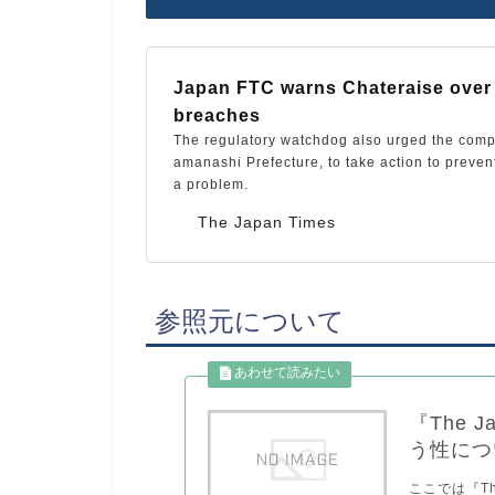
Japan FTC warns Chateraise over
breaches
The regulatory watchdog also urged the comp
amanashi Prefecture, to take action to preven
a problem.
The Japan Times
参照元について
『The 
う性につ
ここでは『Th