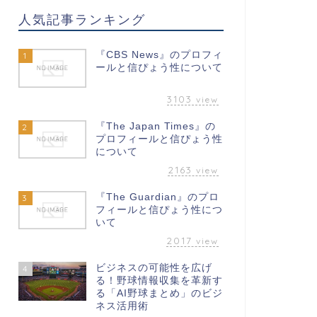
人気記事ランキング
『CBS News』のプロフィ
1
ールと信ぴょう性について
3103
view
『The Japan Times』の
2
プロフィールと信ぴょう性
について
2163
view
『The Guardian』のプロ
3
フィールと信ぴょう性につ
いて
2017
view
ビジネスの可能性を広げ
4
る！野球情報収集を革新す
る「AI野球まとめ」のビジ
ネス活用術