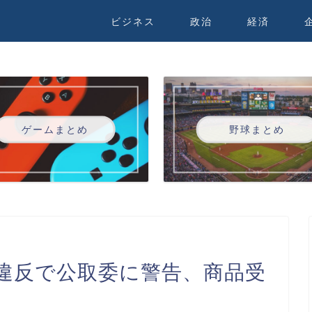
ビジネス
政治
経済
ゲームまとめ
野球まとめ
違反で公取委に警告、商品受