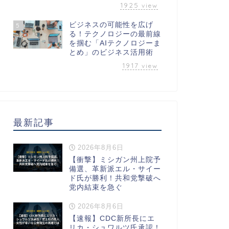
1925
view
ビジネスの可能性を広げ
5
る！テクノロジーの最前線
を掴む「AIテクノロジーま
とめ」のビジネス活用術
1917
view
最新記事
2026年8月6日
【衝撃】ミシガン州上院予
備選、革新派エル・サイー
ド氏が勝利！共和党撃破へ
党内結束を急ぐ
2026年8月6日
【速報】CDC新所長にエ
リカ・シュワルツ氏承認！