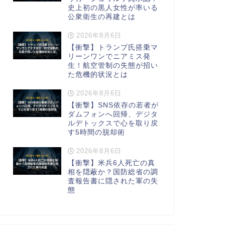
史上初の黒人女性が率いる
公衆衛生の再建とは
2026年8月6日
【衝撃】トランプ氏搭乗マ
リーンワンでニアミス発
生！航空管制の失態が招い
た危機的状況とは
2026年8月6日
【衝撃】SNS依存の若者が
ダムフォンへ回帰、デジタ
ルデトックスで心を取り戻
す5時間の脱却術
2026年8月6日
【衝撃】米兵6人死亡の真
相を隠蔽か？国防総省の調
査報告書に隠された軍の失
態